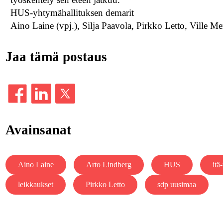
HUS-yhtymähallituksen demarit
Aino Laine (vpj.), Silja Paavola, Pirkko Letto, Ville M
Jaa tämä postaus
Avainsanat
Aino Laine
Arto Lindberg
HUS
itä
leikkaukset
Pirkko Letto
sdp uusimaa