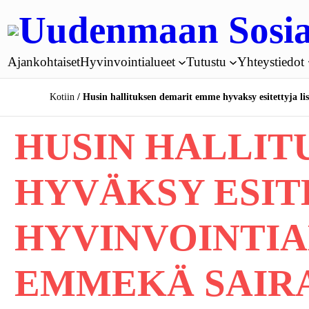
Siirry
Uudenmaan Sosia
sisältöön
Ajankohtaiset
Hyvinvointialueet
Tutustu
Yhteystiedot
Kotiin
Husin hallituksen demarit emme hyvaksy esitettyja li
HUSIN HALLIT
HYVÄKSY ESIT
HYVINVOINTIAL
EMMEKÄ SAIR