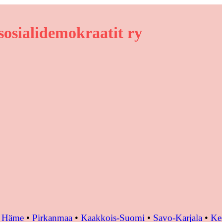
osialidemokraatit ry
•
Häme
•
Pirkanmaa
•
Kaakkois-Suomi
•
Savo-Karjala
•
Ke