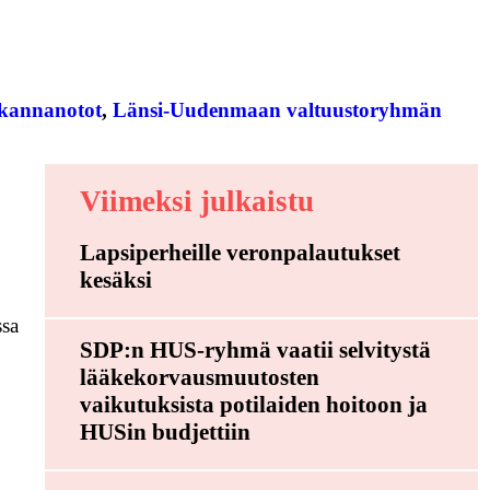
kannanotot
, 
Länsi-Uudenmaan valtuustoryhmän
Viimeksi julkaistu
Lapsiperheille veronpalautukset
kesäksi
ssa
SDP:n HUS-ryhmä vaatii selvitystä
lääkekorvausmuutosten
vaikutuksista potilaiden hoitoon ja
HUSin budjettiin