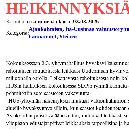
HEIKENNYKSI
Kirjoittaja:
ssalminen
Julkaistu:
03.03.2026
Ajankohtaista
, 
Itä-Uusimaa valtuustory
Kategoria:
kannanotot
, 
Yleinen
Kokouksessaan 2.3. yhtymähallitus hyväksyi lausunnon
rahoituksen muutoksesta leikkaisi Uudenmaan hyvinvoin
miljoonalla eurolla. Leikattavasta rahoituksesta noin ko
HUSin hallituksen kokouksessa SDP:n ryhmä kannatti esit
pehmitettiin sote-säästöjen vakavuutta:
”HUS-yhtymän näkemyksen mukaan valtionhallinnon sää
alueille hyväksyttävä silloin, kun säästöt kohdennetaan 
Asiakohdan poistosta äänestettiin, mutta valitettavast
yliopiston edustajat pitivät leikkauksia tarpeellisina