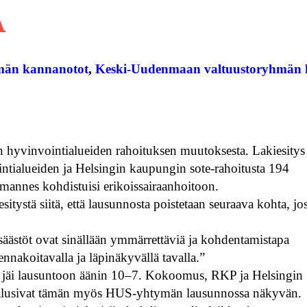
Ä
hmän kannanotot
, 
Keski-Uudenmaan valtuustoryhmän 
 hyvinvointialueiden rahoituksen muutoksesta. Lakiesitys
tialueiden ja Helsingin kaupungin sote-rahoitusta 194
lmannes kohdistuisi erikoissairaanhoitoon.
ystä siitä, että lausunnosta poistetaan seuraava kohta, jo
stöt ovat sinällään ymmärrettäviä ja kohdentamistapa
ennakoitavalla ja läpinäkyvällä tavalla.”
i se jäi lausuntoon äänin 10–7. Kokoomus, RKP ja Helsingin
 ja halusivat tämän myös HUS-yhtymän lausunnossa näkyvän.