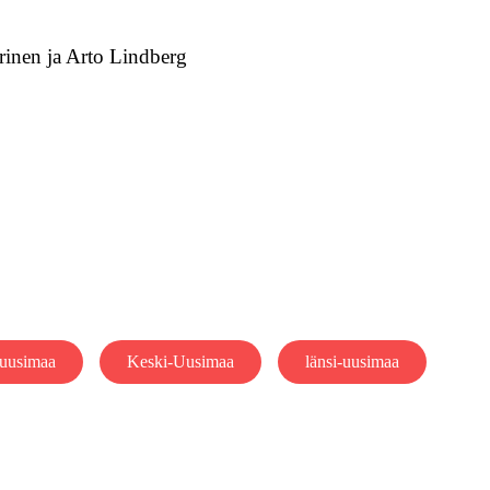
erinen ja Arto Lindberg
-uusimaa
Keski-Uusimaa
länsi-uusimaa