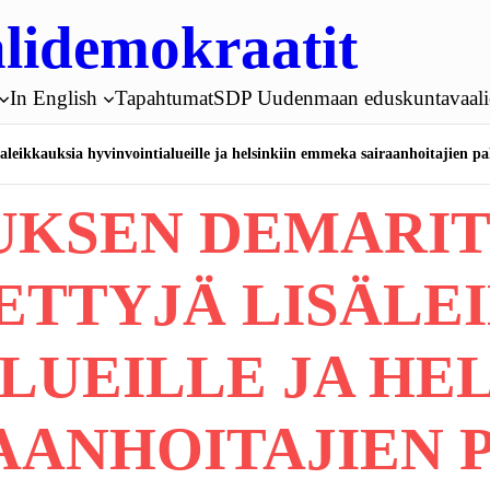
lidemokraatit
In English
Tapahtumat
SDP Uudenmaan eduskuntavaali
saleikkauksia hyvinvointialueille ja helsinkiin emmeka sairaanhoitajien p
UKSEN DEMARIT
ETTYJÄ LISÄLE
UEILLE JA HEL
AANHOITAJIEN 