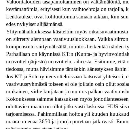
Valtiontalouden tasapainottaminen on välttämätöntä, mut
kestämättömiä, erityisesti kun vaihtoehtoja on tarjolla
Leikkaukset ovat kohtuuttomia samaan aikaan, kun suur
edes nykyiset alijäämänsä.
Yhtymähallituksessa käsiteltiin myös oikaisuvaatimusta t
on siirretty alempaan vaativuusluokkaan. Vaikka siirron
kompensoitu siirtymälisällä, muutos heikentää näiden ty
Parhaillaan on käynnissä KT:n (Kunta- ja hyvinvointialue
neuvottelujärjestö) neuvottelut aiheesta. Esitimme, että
tiedossa, mutta hävisimme tämänkin äänestyksen äänin
Jos KT ja Sote ry neuvotteluissaan katsovat yhteisesti, 
vaativuusryhmästä toiseen ei ole joiltain osin ollut sos
mukainen, virhe korjataan ja muutos palkan vaativuusl
Kokouksessa saimme katsauksen myös jonotilanteeseen, 
odottavien määrä on ollut jatkuvasti laskussa. HUS siis
tarjoamisessa. Pahimmillaan hoitoa yli kuuden kuukaud
määrä on enää 3650 ja jonoja puretaan jatkuvasti. Emme 
työskentely sen eteen jatkuu.