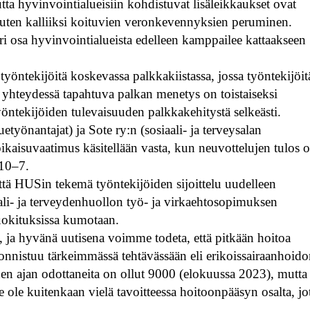
ta hyvinvointialueisiin kohdistuvat lisäleikkaukset ovat
, kuten kalliiksi koituvien veronkevennyksien peruminen.
i osa hyvinvointialueista edelleen kamppailee kattaakseen
yöntekijöitä koskevassa palkkakiistassa, jossa työntekijöit
 yhteydessä tapahtuva palkan menetys on toistaiseksi
öntekijöiden tulevaisuuden palkkakehitystä selkeästi.
työnantajat) ja Sote ry:n (sosiaali- ja terveysalan
 oikaisuvaatimus käsitellään vasta, kun neuvottelujen tulos 
 10–7.
että HUSin tekemä työntekijöiden sijoittelu uudelleen
iaali- ja terveydenhuollon työ- ja virkaehtosopimuksen
uokituksissa kumotaan.
ja hyvänä uutisena voimme todeta, että pitkään hoitoa
 onnistuu tärkeimmässä tehtävässään eli erikoissairaanhoid
en ajan odottaneita on ollut 9000 (elokuussa 2023), mutta
ole kuitenkaan vielä tavoitteessa hoitoonpääsyn osalta, jo