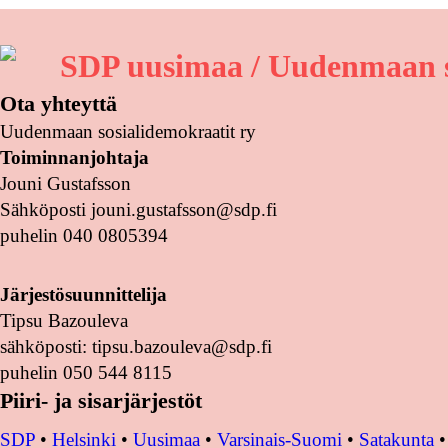
SDP uusimaa / Uudenmaan s
Ota yhteyttä
Uudenmaan sosialidemokraatit ry
Toiminnanjohtaja
Jouni Gustafsson
Sähköposti jouni.gustafsson@sdp.fi
puhelin 040 0805394
Järjestösuunnittelija
Tipsu Bazouleva
sähköposti: tipsu.bazouleva@sdp.fi
puhelin 050 544 8115
Piiri- ja sisarjärjestöt
SDP
•
Helsinki
•
Uusimaa
•
Varsinais-Suomi
•
Satakunta