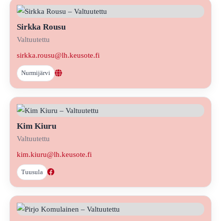
Sirkka Rousu
Valtuutettu
sirkka.rousu@lh.keusote.fi
Nurmijärvi
Kim Kiuru
Valtuutettu
kim.kiuru@lh.keusote.fi
Tuusula