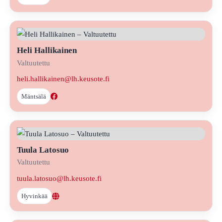
Heli Hallikainen
Valtuutettu
heli.hallikainen@lh.keusote.fi
Mäntsälä
Tuula Latosuo
Valtuutettu
tuula.latosuo@lh.keusote.fi
Hyvinkää