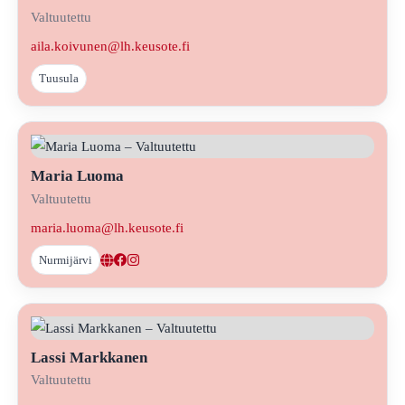
Valtuutettu
aila.koivunen@lh.keusote.fi
Tuusula
Maria Luoma
Valtuutettu
maria.luoma@lh.keusote.fi
Nurmijärvi
Lassi Markkanen
Valtuutettu