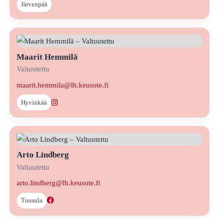
Järvenpää
Maarit Hemmilä
Valtuutettu
maarit.hemmila@lh.keusote.fi
Hyvinkää
Arto Lindberg
Valtuutettu
arto.lindberg@lh.keusote.fi
Tuusula