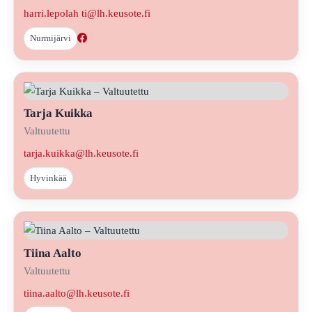
harri.lepolah ti@lh.keusote.fi
Nurmijärvi
Tarja Kuikka
Valtuutettu
tarja.kuikka@lh.keusote.fi
Hyvinkää
Tiina Aalto
Valtuutettu
tiina.aalto@lh.keusote.fi