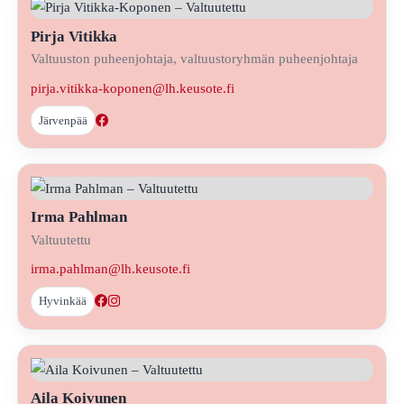
Pirja Vitikka
Valtuuston puheenjohtaja, valtuustoryhmän puheenjohtaja
pirja.vitikka-koponen@lh.keusote.fi
Järvenpää
Irma Pahlman
Valtuutettu
irma.pahlman@lh.keusote.fi
Hyvinkää
Aila Koivunen