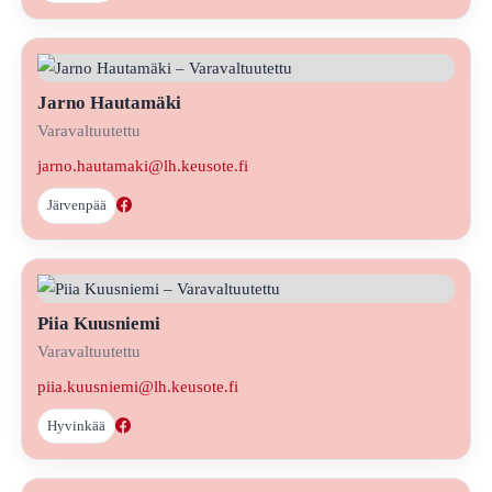
Jarno Hautamäki
Varavaltuutettu
jarno.hautamaki@lh.keusote.fi
Järvenpää
Piia Kuusniemi
Varavaltuutettu
piia.kuusniemi@lh.keusote.fi
Hyvinkää