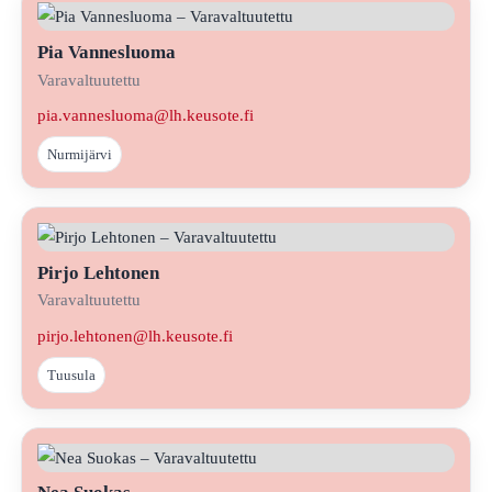
Pia Vannesluoma
Varavaltuutettu
pia.vannesluoma@lh.keusote.fi
Nurmijärvi
Pirjo Lehtonen
Varavaltuutettu
pirjo.lehtonen@lh.keusote.fi
Tuusula