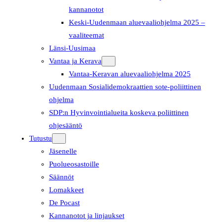
kannanotot
Keski-Uudenmaan aluevaaliohjelma 2025 –
vaaliteemat
Länsi-Uusimaa
Vantaa ja Kerava
Vantaa-Keravan aluevaaliohjelma 2025
Uudenmaan Sosialidemokraattien sote-poliittinen
ohjelma
SDP:n Hyvinvointialueita koskeva poliittinen
ohjesääntö
Tutustu
Jäsenelle
Puolueosastoille
Säännöt
Lomakkeet
De Pocast
Kannanotot ja linjaukset