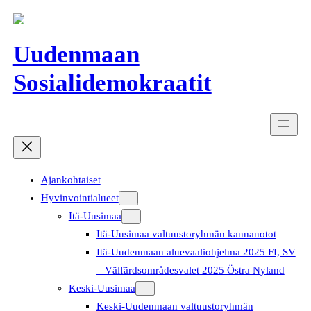
Siirry
sisältöön
Uudenmaan
Sosialidemokraatit
Ajankohtaiset
Hyvinvointialueet
Itä-Uusimaa
Itä-Uusimaa valtuustoryhmän kannanotot
Itä-Uudenmaan aluevaaliohjelma 2025 FI, SV
– Välfärdsområdesvalet 2025 Östra Nyland
Keski-Uusimaa
Keski-Uudenmaan valtuustoryhmän