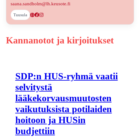
saana.sandholm@lh.keusote.fi
Tuusula
Kannanotot ja kirjoitukset
SDP:n HUS-ryhmä vaatii
selvitystä
lääkekorvausmuutosten
vaikutuksista potilaiden
hoitoon ja HUSin
budjettiin