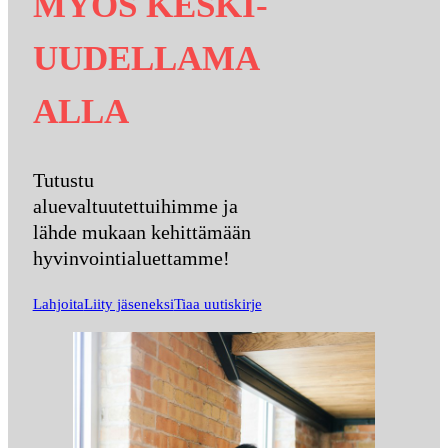
MYÖS KESKI-
UUDELLAMA
ALLA
Tutustu
aluevaltuutettuihimme ja
lähde mukaan kehittämään
hyvinvointialuettamme!
Lahjoita
Liity jäseneksi
Tiaa uutiskirje