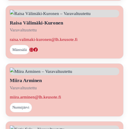
Raisa Välimäki-Kuronen
Varavaltuutettu
raisa.valimaki-kuronen@lh.keusote.fi
Mäntsälä
Miira Arminen
Varavaltuutettu
miira.arminen@lh.keusote.fi
Nurmijärvi