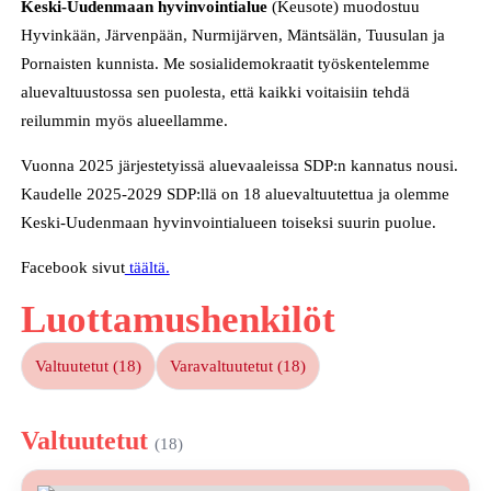
Keski-Uudenmaan hyvinvointialue
(Keusote) muodostuu
Hyvinkään, Järvenpään, Nurmijärven, Mäntsälän, Tuusulan ja
Pornaisten kunnista. Me sosialidemokraatit työskentelemme
aluevaltuustossa sen puolesta, että kaikki voitaisiin tehdä
reilummin myös alueellamme.
Vuonna 2025 järjestetyissä aluevaaleissa SDP:n kannatus nousi.
Kaudelle 2025-2029 SDP:llä on 18 aluevaltuutettua ja olemme
Keski-Uudenmaan hyvinvointialueen toiseksi suurin puolue.
Facebook sivut
täältä.
Luottamushenkilöt
Valtuutetut (18)
Varavaltuutetut (18)
Valtuutetut
(18)