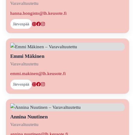
Varavaltuutettu
hanna.hongisto@lh.keusote.fi
Järvenpää
Emmi Mäkinen
Varavaltuutettu
emmi.makinen@lh.keusote.fi
Järvenpää
Annina Nuutinen
Varavaltuutettu
annina.nuutinen@lh.keusote.fi