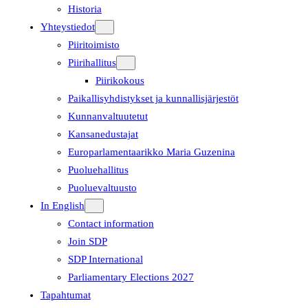
Historia
Yhteystiedot
Piiritoimisto
Piirihallitus
Piirikokous
Paikallisyhdistykset ja kunnallisjärjestöt
Kunnanvaltuutetut
Kansanedustajat
Europarlamentaarikko Maria Guzenina
Puoluehallitus
Puoluevaltuusto
In English
Contact information
Join SDP
SDP International
Parliamentary Elections 2027
Tapahtumat