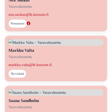
Nea Suokas
Varavaltuutettu
nea.suokas@lh.keusote.fi
Pornainen
Markku Valta
Varavaltuutettu
markku.valta@lh.keusote.fi
Hyvinkää
Saana Sandholm
Varavaltuutettu