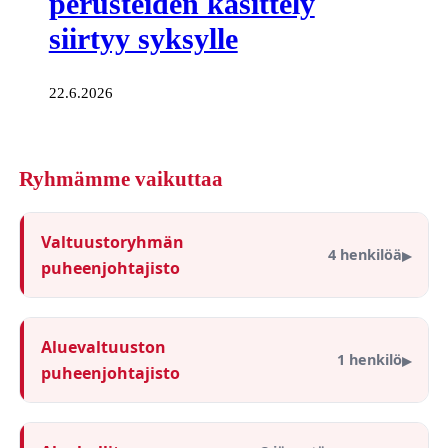
perusteiden käsittely
siirtyy syksylle
22.6.2026
Ryhmämme vaikuttaa
Valtuustoryhmän
4 henkilöä
puheenjohtajisto
Aluevaltuuston
1 henkilö
puheenjohtajisto