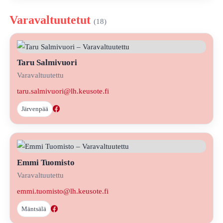
Varavaltuutetut
(18)
Taru Salmivuori
Varavaltuutettu
taru.salmivuori@lh.keusote.fi
Järvenpää
Emmi Tuomisto
Varavaltuutettu
emmi.tuomisto@lh.keusote.fi
Mäntsälä