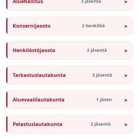
Aluehallitus
3 jäsentä
Konsernijaosto
2 henkilöä
Henkilöstöjaosto
2 jäsentä
Tarkastuslautakunta
3 jäsentä
Aluevaalilautakunta
1 jäsen
Pelastuslautakunta
2 jäsentä