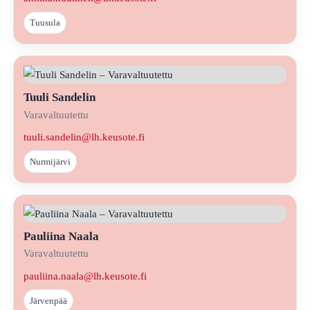
Tuusula
Tuuli Sandelin
Varavaltuutettu
tuuli.sandelin@lh.keusote.fi
Nurmijärvi
Pauliina Naala
Varavaltuutettu
pauliina.naala@lh.keusote.fi
Järvenpää