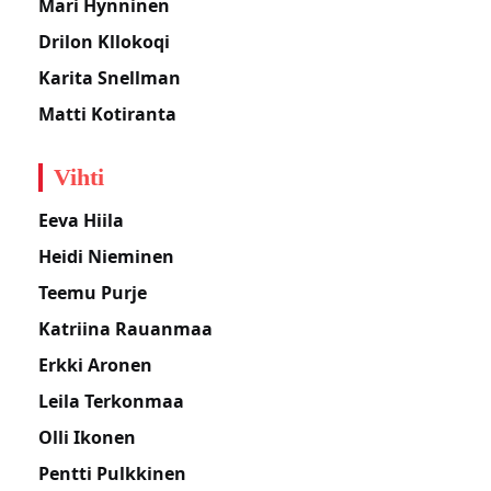
Mari Hynninen
Drilon Kllokoqi
Karita Snellman
Matti Kotiranta
Vihti
Eeva Hiila
Heidi Nieminen
Teemu Purje
Katriina Rauanmaa
Erkki Aronen
Leila Terkonmaa
Olli Ikonen
Pentti Pulkkinen