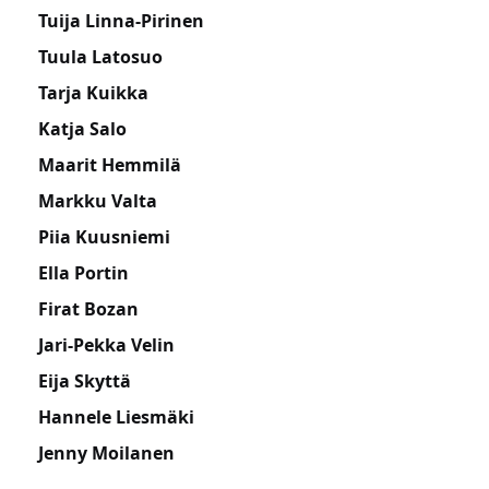
Tuija Linna-Pirinen
Tuula Latosuo
Tarja Kuikka
Katja Salo
Maarit Hemmilä
Markku Valta
Piia Kuusniemi
Ella Portin
Firat Bozan
Jari-Pekka Velin
Eija Skyttä
Hannele Liesmäki
Jenny Moilanen