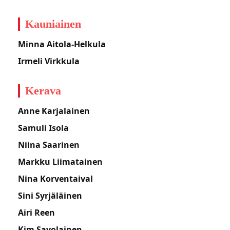
Kauniainen
Minna Aitola-Helkula
Irmeli Virkkula
Kerava
Anne Karjalainen
Samuli Isola
Niina Saarinen
Markku Liimatainen
Nina Korventaival
Sini Syrjäläinen
Airi Reen
Kim Savolainen