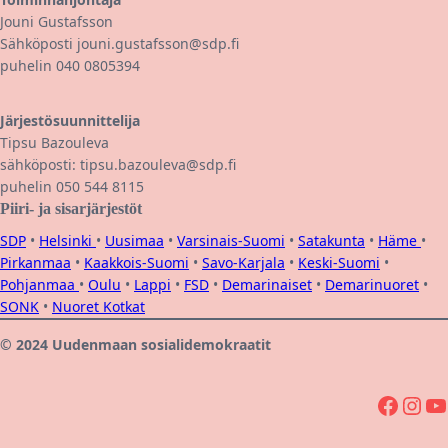
Jouni Gustafsson
Sähköposti jouni.gustafsson@sdp.fi
puhelin 040 0805394
Järjestösuunnittelija
Tipsu Bazouleva
sähköposti: tipsu.bazouleva@sdp.fi
puhelin 050 544 8115
Piiri- ja sisarjärjestöt
SDP
•
Helsinki
•
Uusimaa
•
Varsinais-Suomi
•
Satakunta
•
Häme
•
Pirkanmaa
•
Kaakkois-Suomi
•
Savo-Karjala
•
Keski-Suomi
•
Pohjanmaa
•
Oulu
•
Lappi
•
FSD
•
Demarinaiset
•
Demarinuoret
•
SONK
•
Nuoret Kotkat
© 2024 Uudenmaan sosialidemokraatit
Facebook
Instagram
YouTube