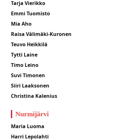
Tarja Vierikko
Emmi Tuomisto
Mia Aho
Raisa Välimäki-Kuronen
Teuvo Heikkilä
Tytti Laine
Timo Leino
Suvi Timonen
Siiri Laaksonen
Christina Kalenius
Nurmijärvi
Maria Luoma
Harri Lepolahti