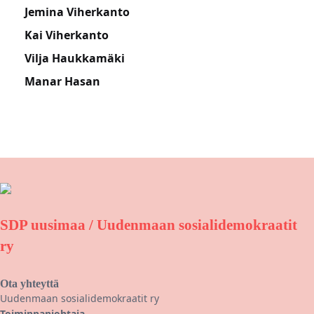
Jemina Viherkanto
Kai Viherkanto
Vilja Haukkamäki
Manar Hasan
SDP uusimaa / Uudenmaan sosialidemokraatit
ry
Ota yhteyttä
Uudenmaan sosialidemokraatit ry
Toiminnanjohtaja