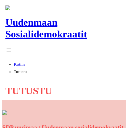
Siirry
sisältöön
Uudenmaan
Sosialidemokraatit
Kotiin
Tutustu
TUTUSTU
SDP uusimaa / Uudenmaan sosialidemokraatit