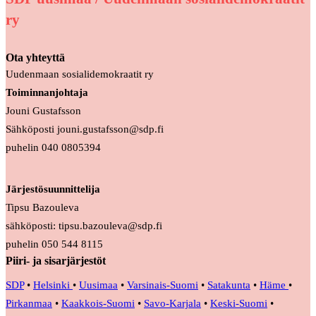
ry
Ota yhteyttä
Uudenmaan sosialidemokraatit ry
Toiminnanjohtaja
Jouni Gustafsson
Sähköposti jouni.gustafsson@sdp.fi
puhelin 040 0805394
Järjestösuunnittelija
Tipsu Bazouleva
sähköposti: tipsu.bazouleva@sdp.fi
puhelin 050 544 8115
Piiri- ja sisarjärjestöt
SDP
•
Helsinki
•
Uusimaa
•
Varsinais-Suomi
•
Satakunta
•
Häme
•
Pirkanmaa
•
Kaakkois-Suomi
•
Savo-Karjala
•
Keski-Suomi
•