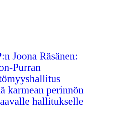
:n Joona Räsänen:
on-Purran
tömyyshallitus
tää karmean perinnön
aavalle hallitukselle