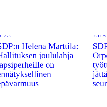
8.12.25
03.12.25
SDP:n Helena Marttila:
SDP
Hallituksen joululahja
Orp
lapsiperheille on
työt
ennätyksellinen
jät
epävarmuus
seur