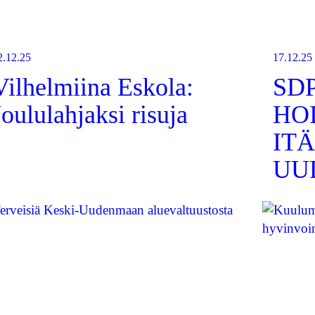
2.12.25
17.12.25
Vilhelmiina Eskola:
SD
Joululahjaksi risuja
HO
ITÄ
UU