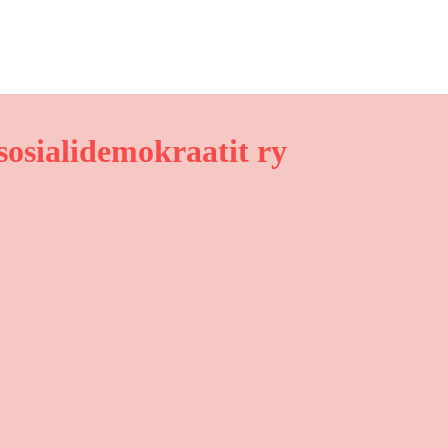
osialidemokraatit ry