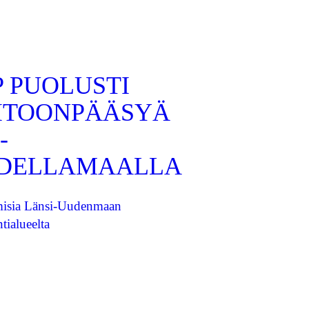
P PUOLUSTI
ITOONPÄÄSYÄ
-
DELLAMAALLA