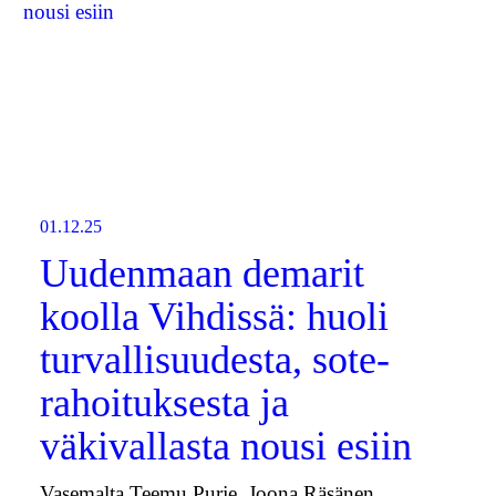
01.12.25
Uudenmaan demarit
koolla Vihdissä: huoli
turvallisuudesta, sote-
rahoituksesta ja
väkivallasta nousi esiin
Vasemalta Teemu Purje, Joona Räsänen,