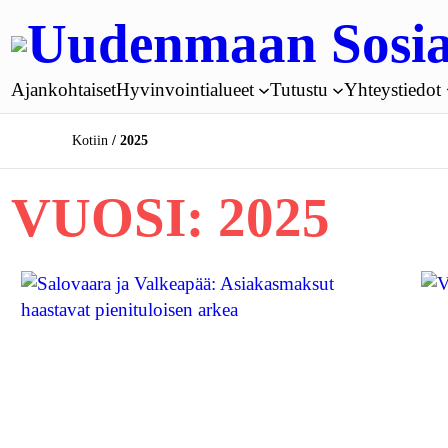
Siirry
Uudenmaan Sosia
sisältöön
Ajankohtaiset
Hyvinvointialueet
Tutustu
Yhteystiedot
Kotiin
2025
VUOSI:
2025