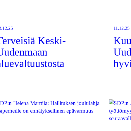
2.12.25
11.12.25
Terveisiä Keski-
Kuu
Uudenmaan
Uud
aluevaltuustosta
hyvi