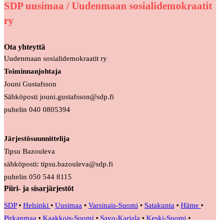
SDP uusimaa / Uudenmaan sosialidemokraatit
ry
Ota yhteyttä
Uudenmaan sosialidemokraatit ry
Toiminnanjohtaja
Jouni Gustafsson
Sähköposti jouni.gustafsson@sdp.fi
puhelin 040 0805394
Järjestösuunnittelija
Tipsu Bazouleva
sähköposti: tipsu.bazouleva@sdp.fi
puhelin 050 544 8115
Piiri- ja sisarjärjestöt
SDP
•
Helsinki
•
Uusimaa
•
Varsinais-Suomi
•
Satakunta
•
Häme
•
Pirkanmaa
•
Kaakkois-Suomi
•
Savo-Karjala
•
Keski-Suomi
•