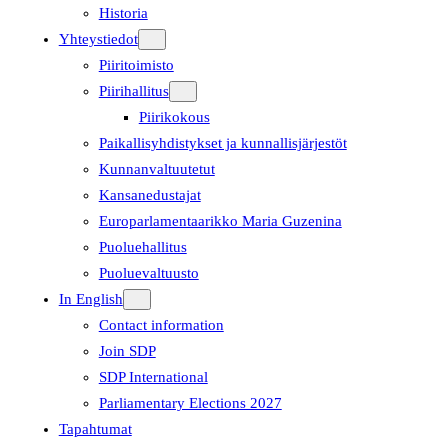
Historia
Yhteystiedot
Piiritoimisto
Piirihallitus
Piirikokous
Paikallisyhdistykset ja kunnallisjärjestöt
Kunnanvaltuutetut
Kansanedustajat
Europarlamentaarikko Maria Guzenina
Puoluehallitus
Puoluevaltuusto
In English
Contact information
Join SDP
SDP International
Parliamentary Elections 2027
Tapahtumat