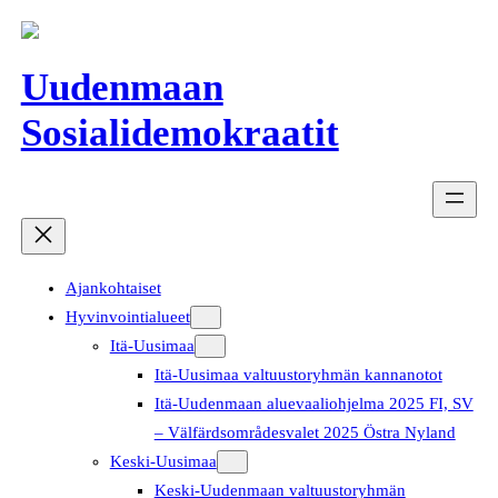
Siirry
sisältöön
Uudenmaan
Sosialidemokraatit
Ajankohtaiset
Hyvinvointialueet
Itä-Uusimaa
Itä-Uusimaa valtuustoryhmän kannanotot
Itä-Uudenmaan aluevaaliohjelma 2025 FI, SV
– Välfärdsområdesvalet 2025 Östra Nyland
Keski-Uusimaa
Keski-Uudenmaan valtuustoryhmän