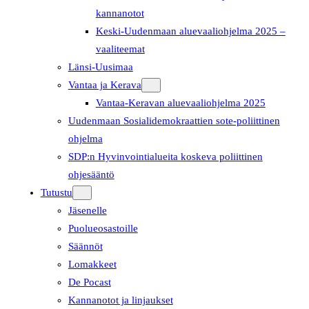
kannanotot
Keski-Uudenmaan aluevaaliohjelma 2025 –
vaaliteemat
Länsi-Uusimaa
Vantaa ja Kerava
Vantaa-Keravan aluevaaliohjelma 2025
Uudenmaan Sosialidemokraattien sote-poliittinen
ohjelma
SDP:n Hyvinvointialueita koskeva poliittinen
ohjesääntö
Tutustu
Jäsenelle
Puolueosastoille
Säännöt
Lomakkeet
De Pocast
Kannanotot ja linjaukset