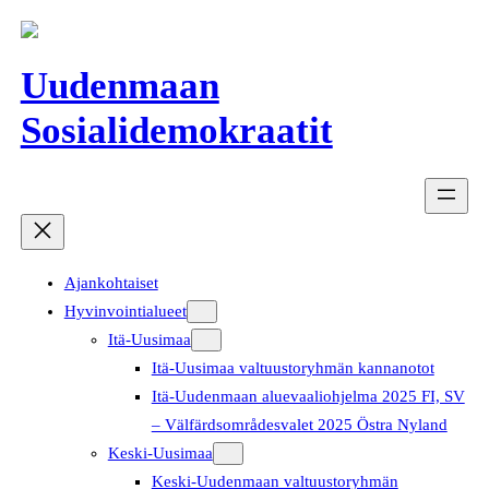
Siirry
sisältöön
Uudenmaan
Sosialidemokraatit
Ajankohtaiset
Hyvinvointialueet
Itä-Uusimaa
Itä-Uusimaa valtuustoryhmän kannanotot
Itä-Uudenmaan aluevaaliohjelma 2025 FI, SV
– Välfärdsområdesvalet 2025 Östra Nyland
Keski-Uusimaa
Keski-Uudenmaan valtuustoryhmän