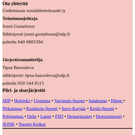
Ota yhteyttä
Uudenmaan sosialidemokraatit ry
Toiminnanjohtaja
Jouni Gustafsson
Sähköposti jouni.gustafsson@sdp.fi
puhelin 040 0805394
Järjestösuunnittelija
Tipsu Bazouleva
sähköposti: tipsu.bazouleva@sdp.fi
puhelin 050 544 8115
Piiri- ja sisarjärjestöt
SDP
•
Helsinki
•
Uusimaa
•
Varsinais-Suomi
•
Satakunta
•
Häme
•
Pirkanmaa
•
Kaakkois-Suomi
•
Savo-Karjala
•
Keski-Suomi
•
Pohjanmaa
•
Oulu
•
Lappi
•
FSD
•
Demarinaiset
•
Demarinuoret
•
SONK
•
Nuoret Kotkat