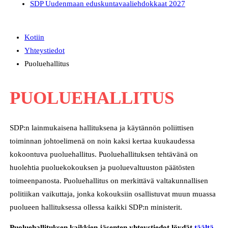
SDP Uudenmaan eduskuntavaaliehdokkaat 2027
Kotiin
Yhteystiedot
Puoluehallitus
PUOLUEHALLITUS
SDP:n lainmukaisena hallituksena ja käytännön poliittisen
toiminnan johtoelimenä on noin kaksi kertaa kuukaudessa
kokoontuva puoluehallitus. Puoluehallituksen tehtävänä on
huolehtia puoluekokouksen ja puoluevaltuuston päätösten
toimeenpanosta. Puoluehallitus on merkittävä valtakunnallisen
politiikan vaikuttaja, jonka kokouksiin osallistuvat muun muassa
puolueen hallituksessa ollessa kaikki SDP:n ministerit.
Puoluehallituksen kaikkien jäsenten yhteystiedot löydät
täältä
.