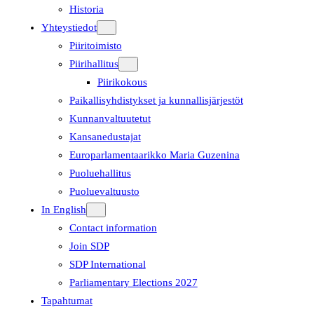
Historia
Yhteystiedot
Piiritoimisto
Piirihallitus
Piirikokous
Paikallisyhdistykset ja kunnallisjärjestöt
Kunnanvaltuutetut
Kansanedustajat
Europarlamentaarikko Maria Guzenina
Puoluehallitus
Puoluevaltuusto
In English
Contact information
Join SDP
SDP International
Parliamentary Elections 2027
Tapahtumat