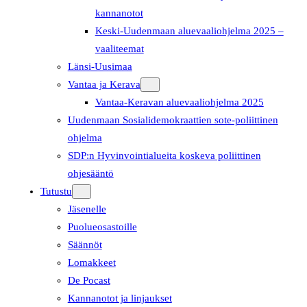
kannanotot
Keski-Uudenmaan aluevaaliohjelma 2025 –
vaaliteemat
Länsi-Uusimaa
Vantaa ja Kerava
Vantaa-Keravan aluevaaliohjelma 2025
Uudenmaan Sosialidemokraattien sote-poliittinen
ohjelma
SDP:n Hyvinvointialueita koskeva poliittinen
ohjesääntö
Tutustu
Jäsenelle
Puolueosastoille
Säännöt
Lomakkeet
De Pocast
Kannanotot ja linjaukset