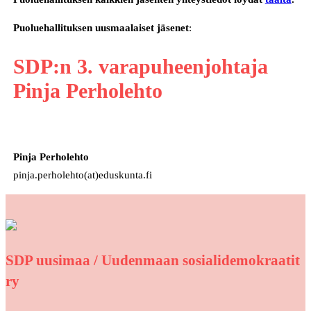
Puoluehallituksen uusmaalaiset jäsenet
:
SDP:n 3. varapuheenjohtaja
Pinja Perholehto
Pinja Perholehto
pinja.perholehto(at)eduskunta.fi
SDP uusimaa / Uudenmaan sosialidemokraatit
ry