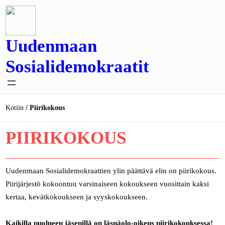
Siirry
sisältöön
Uudenmaan
Sosialidemokraatit
Kotiin
Piirikokous
PIIRIKOKOUS
Uudenmaan Sosialidemokraattien ylin päättävä elin on piirikokous.
Piirijärjestö kokoontuu varsinaiseen kokoukseen vuosittain kaksi
kertaa, kevätkokoukseen ja syyskokoukseen.
Kaikilla puolueen jäsenillä on läsnäolo-oikeus piirikokouksessa!