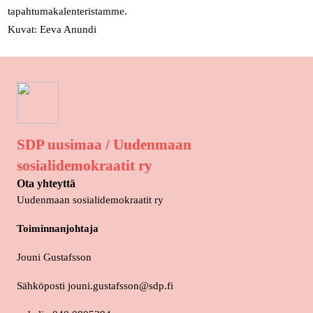
tapahtumakalenteristamme.
Kuvat: Eeva Anundi
SDP uusimaa / Uudenmaan
sosialidemokraatit ry
Ota yhteyttä
Uudenmaan sosialidemokraatit ry
Toiminnanjohtaja
Jouni Gustafsson
Sähköposti jouni.gustafsson@sdp.fi