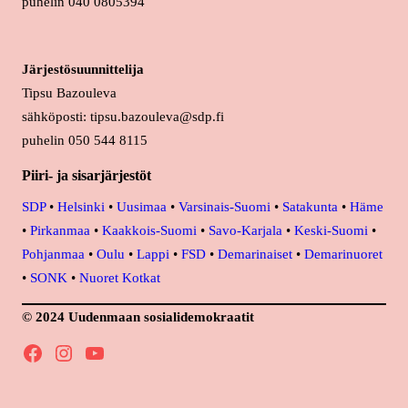
puhelin 040 0805394
Järjestösuunnittelija
Tipsu Bazouleva
sähköposti: tipsu.bazouleva@sdp.fi
puhelin 050 544 8115
Piiri- ja sisarjärjestöt
SDP
•
Helsinki
•
Uusimaa
•
Varsinais-Suomi
•
Satakunta
•
Häme
•
Pirkanmaa
•
Kaakkois-Suomi
•
Savo-Karjala
•
Keski-Suomi
•
Pohjanmaa
•
Oulu
•
Lappi
•
FSD
•
Demarinaiset
•
Demarinuoret
•
SONK
•
Nuoret Kotkat
© 2024 Uudenmaan sosialidemokraatit
Facebook
Instagram
YouTube