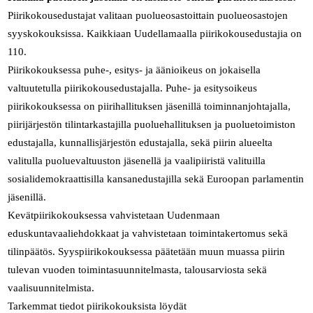
Piirikokousedustajat valitaan puolueosastoittain puolueosastojen
syyskokouksissa. Kaikkiaan Uudellamaalla piirikokousedustajia on
110.
Piirikokouksessa puhe-, esitys- ja äänioikeus on jokaisella
valtuutetulla piirikokousedustajalla. Puhe- ja esitysoikeus
piirikokouksessa on piirihallituksen jäsenillä toiminnanjohtajalla,
piirijärjestön tilintarkastajilla puoluehallituksen ja puoluetoimiston
edustajalla, kunnallisjärjestön edustajalla, sekä piirin alueelta
valitulla puoluevaltuuston jäsenellä ja vaalipiiristä valituilla
sosialidemokraattisilla kansanedustajilla sekä Euroopan parlamentin
jäsenillä.
Kevätpiirikokouksessa vahvistetaan Uudenmaan
eduskuntavaaliehdokkaat ja vahvistetaan toimintakertomus sekä
tilinpäätös. Syyspiirikokouksessa päätetään muun muassa piirin
tulevan vuoden toimintasuunnitelmasta, talousarviosta sekä
vaalisuunnitelmista.
Tarkemmat tiedot piirikokouksista löydät