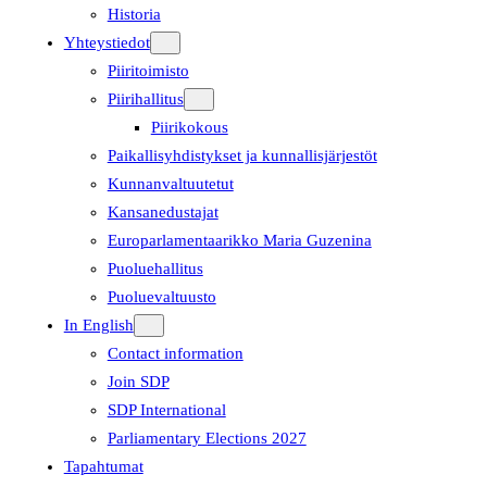
Historia
Yhteystiedot
Piiritoimisto
Piirihallitus
Piirikokous
Paikallisyhdistykset ja kunnallisjärjestöt
Kunnanvaltuutetut
Kansanedustajat
Europarlamentaarikko Maria Guzenina
Puoluehallitus
Puoluevaltuusto
In English
Contact information
Join SDP
SDP International
Parliamentary Elections 2027
Tapahtumat