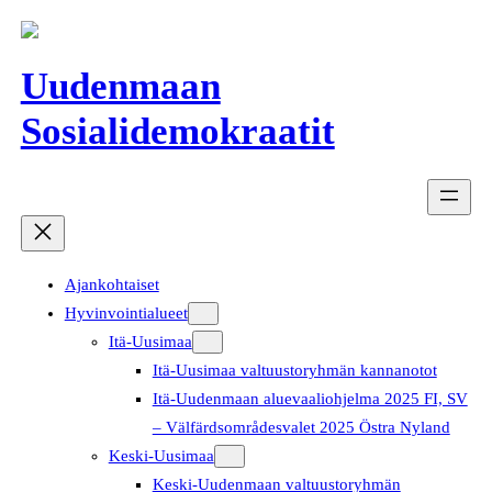
Siirry
sisältöön
Uudenmaan
Sosialidemokraatit
Ajankohtaiset
Hyvinvointialueet
Itä-Uusimaa
Itä-Uusimaa valtuustoryhmän kannanotot
Itä-Uudenmaan aluevaaliohjelma 2025 FI, SV
– Välfärdsområdesvalet 2025 Östra Nyland
Keski-Uusimaa
Keski-Uudenmaan valtuustoryhmän