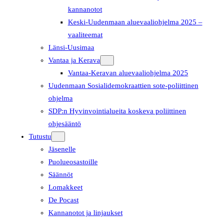
kannanotot
Keski-Uudenmaan aluevaaliohjelma 2025 –
vaaliteemat
Länsi-Uusimaa
Vantaa ja Kerava
Vantaa-Keravan aluevaaliohjelma 2025
Uudenmaan Sosialidemokraattien sote-poliittinen
ohjelma
SDP:n Hyvinvointialueita koskeva poliittinen
ohjesääntö
Tutustu
Jäsenelle
Puolueosastoille
Säännöt
Lomakkeet
De Pocast
Kannanotot ja linjaukset