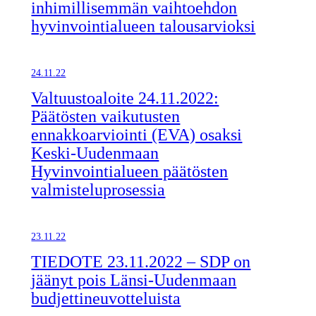
inhimillisemmän vaihtoehdon
hyvinvointialueen talousarvioksi
24.11.22
Valtuustoaloite 24.11.2022:
Päätösten vaikutusten
ennakkoarviointi (EVA) osaksi
Keski-Uudenmaan
Hyvinvointialueen päätösten
valmisteluprosessia
23.11.22
TIEDOTE 23.11.2022 – SDP on
jäänyt pois Länsi-Uudenmaan
budjettineuvotteluista