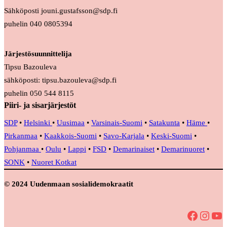
Sähköposti jouni.gustafsson@sdp.fi
puhelin 040 0805394
Järjestösuunnittelija
Tipsu Bazouleva
sähköposti: tipsu.bazouleva@sdp.fi
puhelin 050 544 8115
Piiri- ja sisarjärjestöt
SDP
•
Helsinki
•
Uusimaa
•
Varsinais-Suomi
•
Satakunta
•
Häme
•
Pirkanmaa
•
Kaakkois-Suomi
•
Savo-Karjala
•
Keski-Suomi
•
Pohjanmaa
•
Oulu
•
Lappi
•
FSD
•
Demarinaiset
•
Demarinuoret
•
SONK
•
Nuoret Kotkat
© 2024 Uudenmaan sosialidemokraatit
Facebook
Instagram
YouTube