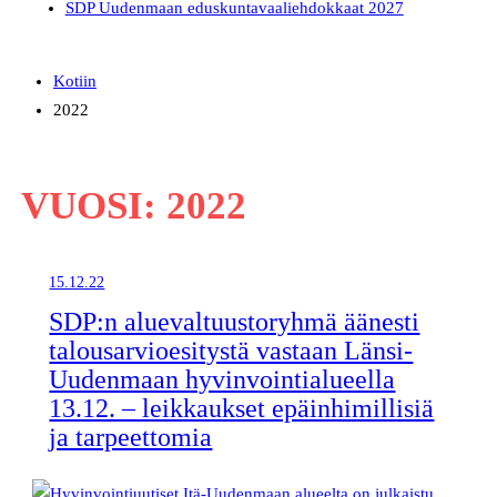
SDP Uudenmaan eduskuntavaaliehdokkaat 2027
Kotiin
2022
VUOSI:
2022
15.12.22
SDP:n aluevaltuustoryhmä äänesti
talou­sar­vi­oe­si­tystä vastaan Länsi-
Uudenmaan hyvin­voin­ti­a­lu­eella
13.12. – leikkaukset epäin­hi­mil­lisiä
ja tarpeettomia