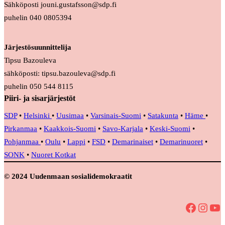
Sähköposti jouni.gustafsson@sdp.fi
puhelin 040 0805394
Järjestösuunnittelija
Tipsu Bazouleva
sähköposti: tipsu.bazouleva@sdp.fi
puhelin 050 544 8115
Piiri- ja sisarjärjestöt
SDP
•
Helsinki
•
Uusimaa
•
Varsinais-Suomi
•
Satakunta
•
Häme
•
Pirkanmaa
•
Kaakkois-Suomi
•
Savo-Karjala
•
Keski-Suomi
•
Pohjanmaa
•
Oulu
•
Lappi
•
FSD
•
Demarinaiset
•
Demarinuoret
•
SONK
•
Nuoret Kotkat
© 2024 Uudenmaan sosialidemokraatit
Facebook
Instagram
YouTube