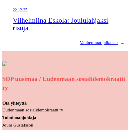
22.12.25
Vilhelmiina Eskola: Joululahjaksi
risuja
Vanhemmat julkaisut
→
SDP uusimaa / Uudenmaan sosialidemokraatit
ry
Ota yhteyttä
Uudenmaan sosialidemokraatit ry
Toiminnanjohtaja
Jouni Gustafsson