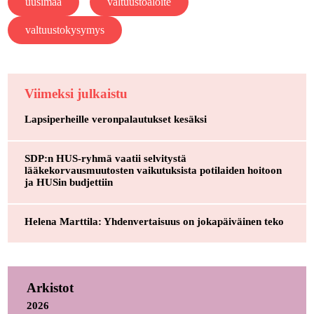
uusimaa
valtuustoaloite
valtuustokysymys
Viimeksi julkaistu
Lapsiperheille veronpalautukset kesäksi
SDP:n HUS-ryhmä vaatii selvitystä
lääkekorvausmuutosten vaikutuksista potilaiden hoitoon
ja HUSin budjettiin
Helena Marttila: Yhdenvertaisuus on jokapäiväinen teko
Arkistot
2026