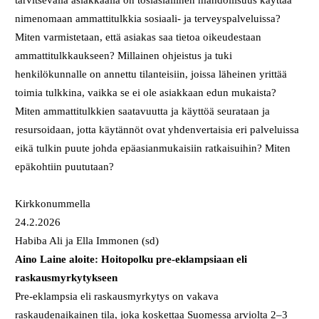
tarvitsevalla asiakkaalla on tosiasiallinen mahdollisuus käyttää
nimenomaan ammattitulkkia sosiaali- ja terveyspalveluissa?
Miten varmistetaan, että asiakas saa tietoa oikeudestaan
ammattitulkkaukseen? Millainen ohjeistus ja tuki
henkilökunnalle on annettu tilanteisiin, joissa läheinen yrittää
toimia tulkkina, vaikka se ei ole asiakkaan edun mukaista?
Miten ammattitulkkien saatavuutta ja käyttöä seurataan ja
resursoidaan, jotta käytännöt ovat yhdenvertaisia eri palveluissa
eikä tulkin puute johda epäasianmukaisiin ratkaisuihin? Miten
epäkohtiin puututaan?
Kirkkonummella
24.2.2026
Habiba Ali ja Ella Immonen (sd)
Aino Laine aloite: Hoitopolku pre-eklampsiaan eli
raskausmyrkytykseen
Pre-eklampsia eli raskausmyrkytys on vakava
raskaudenaikainen tila, joka koskettaa Suomessa arviolta 2–3