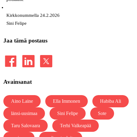
Kirkkonummella 24.2.2026
Sini Felipe
Jaa tämä postaus
Avainsanat
Aino Laine
Ella Immonen
Habiba Ali
länsi-uusimaa
Sini Felipe
Sote
Taru Salovaara
Terhi Valkeapää