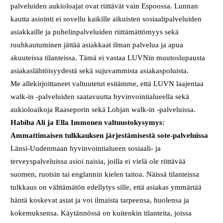
palveluiden aukioloajat ovat riittävät vain Espoossa. Lunnan
kautta asiointi ei sovellu kaikille aikuisten sosiaalipalveluiden
asiakkaille ja puhelinpalveluiden riittämättömyys sekä
ruuhkautuminen jättää asiakkaat ilman palvelua ja apua
akuuteissa tilanteissa. Tämä ei vastaa LUVNin muutoslupausta
asiakaslähtöisyydestä sekä sujuvammista asiakaspoluista.
Me allekirjoittaneet valtuutetut esitämme, että LUVN laajentaa
walk-in -palveluiden saatavuutta hyvinvointialueella sekä
aukioloaikoja Raaseporin sekä Lohjan walk-in -palveluissa.
Habiba Ali ja Ella Immonen valtuustokysymys:
Ammattimaisen tulkkauksen järjestämisestä sote-palveluissa
Länsi-Uudenmaan hyvinvointialueen sosiaali- ja
terveyspalveluissa asioi naisia, joilla ei vielä ole riittävää
suomen, ruotsin tai englannin kielen taitoa. Näissä tilanteissa
tulkkaus on välttämätön edellytys sille, että asiakas ymmärtää
häntä koskevat asiat ja voi ilmaista tarpeensa, huolensa ja
kokemuksensa. Käytännössä on kuitenkin tilanteita, joissa