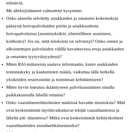
edistäviä.
Me allekirjoittaneet valtuutetut kysymme:
Onko alueella selvitetty asiakkaiden ja omaisten kokemuksia
pääsystä hoivapalveluiden piiriin ja asiakkuudesta
hoivapalveluissa (asumisyksiköt, yhteisöllinen asuminen,
kotihoito)? Jos on, mitä tuloksista on selvinnyt? Onko omien ja
ulkoistettujen palveluiden välillä havaittavissa eroja asiakkaiden
ja omaisten tyytyväisyydessä?
Miten RAI-mittareista saatava informaatio, kuten asukkaiden
toimintakyky ja kaatumisten määrä, vaikuttaa tällä hetkellä
yksiköiden resursointiin ja toiminnan kehittämiseen?
Miten hyvin toteutuu ikääntyneen palveluasuminen omalla
paikkakunnalla lähellä omaisia?
Onko vaaratilanneilmoitusten määrissä havaittu muutoksia? Mitä
ovat keskeisimmät myötävaikuttavat tekijät vaaratilanteissa ja
läheltä piti -tilanteissa? Mitkä ovat keskeisimmät kehityskohteet
vaaratilanteiden ennaltaehkäisemiseksi?