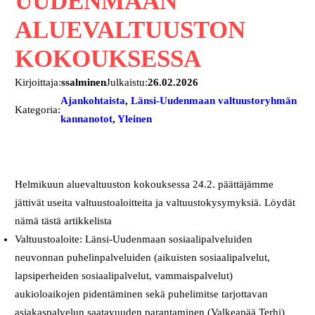
UUDENMAAN
ALUEVALTUUSTON
KOKOUKSESSA
Kirjoittaja:
ssalminen
Julkaistu:
26.02.2026
Ajankohtaista
, 
Länsi-Uudenmaan valtuustoryhmän
Kategoria:
kannanotot
, 
Yleinen
Helmikuun aluevaltuuston kokouksessa 24.2. päättäjämme
jättivät useita valtuustoaloitteita ja valtuustokysymyksiä. Löydät
nämä tästä artikkelista
Valtuustoaloite: Länsi-Uudenmaan sosiaalipalveluiden
neuvonnan puhelinpalveluiden (aikuisten sosiaalipalvelut,
lapsiperheiden sosiaalipalvelut, vammaispalvelut)
aukioloaikojen pidentäminen sekä puhelimitse tarjottavan
asiakaspalvelun saatavuuden parantaminen (Valkeapää Terhi)