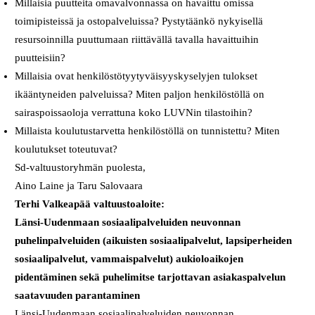
Millaisia puutteita omavalvonnassa on havaittu omissa
toimipisteissä ja ostopalveluissa? Pystytäänkö nykyisellä
resursoinnilla puuttumaan riittävällä tavalla havaittuihin
puutteisiin?
Millaisia ovat henkilöstötyytyväisyyskyselyjen tulokset
ikääntyneiden palveluissa? Miten paljon henkilöstöllä on
sairaspoissaoloja verrattuna koko LUVNin tilastoihin?
Millaista koulutustarvetta henkilöstöllä on tunnistettu? Miten
koulutukset toteutuvat?
Sd-valtuustoryhmän puolesta,
Aino Laine ja Taru Salovaara
Terhi Valkeapää valtuustoaloite:
Länsi-Uudenmaan sosiaalipalveluiden neuvonnan
puhelinpalveluiden (aikuisten sosiaalipalvelut, lapsiperheiden
sosiaalipalvelut, vammaispalvelut) aukioloaikojen
pidentäminen sekä puhelimitse tarjottavan asiakaspalvelun
saatavuuden parantaminen
Länsi-Uudenmaan sosiaalipalveluiden neuvonnan