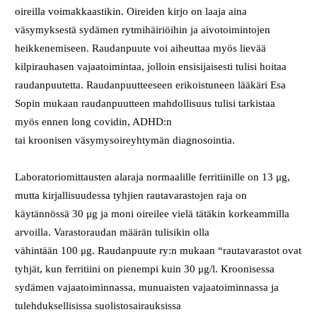
oireilla voimakkaastikin. Oireiden kirjo on laaja aina
väsymyksestä sydämen rytmihäiriöihin ja aivotoimintojen
heikkenemiseen. Raudanpuute voi aiheuttaa myös lievää
kilpirauhasen vajaatoimintaa, jolloin ensisijaisesti tulisi hoitaa
raudanpuutetta. Raudanpuutteeseen erikoistuneen lääkäri Esa
Sopin mukaan raudanpuutteen mahdollisuus tulisi tarkistaa
myös ennen long covidin, ADHD:n
tai kroonisen väsymysoireyhtymän diagnosointia.
Laboratoriomittausten alaraja normaalille ferritiinille on 13 μg,
mutta kirjallisuudessa tyhjien rautavarastojen raja on
käytännössä 30 μg ja moni oireilee vielä tätäkin korkeammilla
arvoilla. Varastoraudan määrän tulisikin olla
vähintään 100 μg. Raudanpuute ry:n mukaan “rautavarastot ovat
tyhjät, kun ferritiini on pienempi kuin 30 μg/l. Kroonisessa
sydämen vajaatoiminnassa, munuaisten vajaatoiminnassa ja
tulehduksellisissa suolistosairauksissa