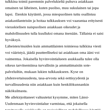
tulkkina toimii paremmin palvelukieltä puhuva asiakkaan
omainen tai läheinen, kuten puoliso, muu sukulainen tai jopa
lapsi. Etenkin käytäntö, jossa miespuolinen tuttu osallistuu
asiakastilanteisiin ja hoitaa tulkkauksen voi vaarantaa erityisesti
vieraskielisen naispuolisen asiakkaan oikeudet ja
mahdollisuuden tulla kuulluksi omana itsenään. Tällaista ei saisi
hyväksyä.
Läheisten/muiden kuin ammattilaisten toimiessa tulkkina viesti
voi vääristyä, jäädä puutteelliseksi tai asiakkaan oma ääni voi
vaimentua. Jokaisella hyvinvointialueen asukkaalla tulee olla
oikeus tarvitsemiinsa turvallisiin ja ammattimaisiin sote-
palveluihin, mukaan lukien tulkkaukseen. Kyse on
yhdenvertaisuudesta, tasa-arvosta sekä eettisyydestä ja
turvallisuudesta niin asiakkaan kuin henkilökunnankin
näkökulmasta.
Me allekirjoittaneet valtuutetut kysymme, miten Länsi-
Uudenmaan hyvinvointialue varmistaa, että jokaisella