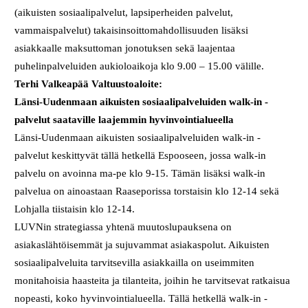
(aikuisten sosiaalipalvelut, lapsiperheiden palvelut,
vammaispalvelut) takaisinsoittomahdollisuuden lisäksi
asiakkaalle maksuttoman jonotuksen sekä laajentaa
puhelinpalveluiden aukioloaikoja klo 9.00 – 15.00 välille.
Terhi Valkeapää
Valtuustoaloite:
Länsi-Uudenmaan aikuisten sosiaalipalveluiden walk-in -
palvelut saataville laajemmin hyvinvointialueella
Länsi-Uudenmaan aikuisten sosiaalipalveluiden walk-in -
palvelut keskittyvät tällä hetkellä Espooseen, jossa walk-in
palvelu on avoinna ma-pe klo 9-15. Tämän lisäksi walk-in
palvelua on ainoastaan Raaseporissa torstaisin klo 12-14 sekä
Lohjalla tiistaisin klo 12-14.
LUVNin strategiassa yhtenä muutoslupauksena on
asiakaslähtöisemmät ja sujuvammat asiakaspolut. Aikuisten
sosiaalipalveluita tarvitsevilla asiakkailla on useimmiten
monitahoisia haasteita ja tilanteita, joihin he tarvitsevat ratkaisua
nopeasti, koko hyvinvointialueella. Tällä hetkellä walk-in -