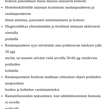
hoitoon panostetaan muun muassa seuraavin keinoin:
Hoitohenkilöstölle tarjotaan koulutusta raudanpuutteesta ja
raudanpuutteesta
ilman anemiaa, panostaen tunnistamiseen ja hoitoon
Diagnostiikkaa yhtenäistetään ja ferritiiniä mitataan aktiivisesti
oireisilla
potilailla
Raudanpuutteen syyt selvitetään aina poikkeavan tuloksen (alle
30 μg)
myötä, tai muuten selvästi vielä arvoilla 50-60 μg oireilevien
potilaiden
kohdalla
Raudanpuutteen hoidosta laaditaan yhtenäiset ohjeet potilaiden
tasapuolisen
hoidon ja kohtelun varmistamiseksi
Rautainfuusioiden tarjoaminen, kun tablettimuotoinen lisärauta
ei sovellu
potilaalle