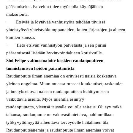
pääsemiseksi. Palvelun tulee myös olla käyttäjälleen
maksutonta.
· Etsivää ja löytävää vanhustyötä tehdään tiiviissä
yhteistyössä yhteistyökumppaneiden, kuten järjestöjen ja alueen
kuntien kanssa.
· Tieto etsivän vanhustyön palvelusta ja sen piiriin
pääsemisestä lisätään hyvinvointialueen kotisivuille.
Sini Felipe valtuustoaloite koskien raudanpuutteen
tunnistamisen hoidon parantamista
Raudanpuute ilman anemiaa on erityisesti naisia koskettava
yleinen ongelma. Muun muassa runsaat kuukautiset, raskaudet
ja imetykset ovat naisten raudanpuutteen kehittymiseen
vaikuttavia asioita. Myös miehillä esiintyy
raudanpuutetta, yleensä taustalla voi olla sairaus. Oli syy mikä
tahansa, raudanpuute on vakavasti otettava, pahimmillaan
työkyvyttömyyttä aiheuttava terveydelle haitallinen tila.
Raudanpuuteanemia ja raudanpuute ilman anemiaa voivat