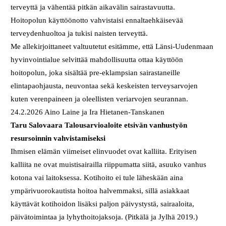
terveyttä ja vähentää pitkän aikavälin sairastavuutta.
Hoitopolun käyttöönotto vahvistaisi ennaltaehkäisevää
terveydenhuoltoa ja tukisi naisten terveyttä.
Me allekirjoittaneet valtuutetut esitämme, että Länsi-Uudenmaan
hyvinvointialue selvittää mahdollisuutta ottaa käyttöön
hoitopolun, joka sisältää pre-eklampsian sairastaneille
elintapaohjausta, neuvontaa sekä keskeisten terveysarvojen
kuten verenpaineen ja oleellisten veriarvojen seurannan.
24.2.2026 Aino Laine ja Ira Hietanen-Tanskanen
Taru Salovaara
Talousarvioaloite etsivän vanhustyön
resursoinnin vahvistamiseksi
Ihmisen elämän viimeiset elinvuodet ovat kalliita. Erityisen
kalliita ne ovat muistisairailla riippumatta siitä, asuuko vanhus
kotona vai laitoksessa. Kotihoito ei tule läheskään aina
ympärivuorokautista hoitoa halvemmaksi, sillä asiakkaat
käyttävät kotihoidon lisäksi paljon päivystystä, sairaaloita,
päivätoimintaa ja lyhythoitojaksoja. (Pitkälä ja Jylhä 2019.)