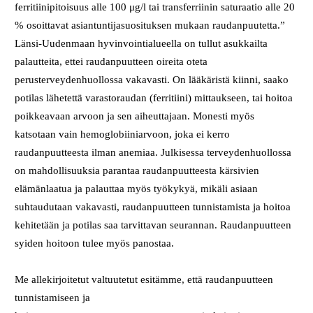
ferritiinipitoisuus alle 100 μg/l tai transferriinin saturaatio alle 20
% osoittavat asiantuntijasuosituksen mukaan raudanpuutetta.”
Länsi-Uudenmaan hyvinvointialueella on tullut asukkailta
palautteita, ettei raudanpuutteen oireita oteta
perusterveydenhuollossa vakavasti. On lääkäristä kiinni, saako
potilas lähetettä varastoraudan (ferritiini) mittaukseen, tai hoitoa
poikkeavaan arvoon ja sen aiheuttajaan. Monesti myös
katsotaan vain hemoglobiiniarvoon, joka ei kerro
raudanpuutteesta ilman anemiaa. Julkisessa terveydenhuollossa
on mahdollisuuksia parantaa raudanpuutteesta kärsivien
elämänlaatua ja palauttaa myös työkykyä, mikäli asiaan
suhtaudutaan vakavasti, raudanpuutteen tunnistamista ja hoitoa
kehitetään ja potilas saa tarvittavan seurannan. Raudanpuutteen
syiden hoitoon tulee myös panostaa.
Me allekirjoitetut valtuutetut esitämme, että raudanpuutteen
tunnistamiseen ja