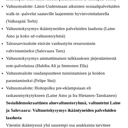
Valtuustoaloite: Länsi-Uudenmaan aikuisten sosiaalipalveluiden
walk-in -palvelut saataville laajemmin hyvinvointialueella
(Valkeapää Terhi)
Valtuustokysymys ikääntyneiden palveluiden laadusta (Laine
Aino ja koko sd-valtuustoryhmä)
Talousarvioaloite etsivän vanhustyön resursoinnin
vahvistamiseksi (Salovaara Taru)
Valtuustokysymys ammattimaisen tulkkauksen järjestämisestä
sote-palveluissa (Habiba Ali ja Immonen Ella)
Valtuustoaloite raudanpuutteen tunnistamisen ja hoidon
parantamiseksi (Felipe Sini)
Valtuustoaloite: Hoitopolku pre-eklampsiaan eli
raskausmyrkytykseen (Laine Aino ja Ira Hietanen-Tanskanen)
Sosialidemokraattinen aluevaltuustoryhmä, valtuutetut Laine
ja Salovaara: Valtuustokysymys ikääntyneiden palveluiden
laadusta
Väestön ikääntyessä yhä suurempi osa asukkaista tarvitsee