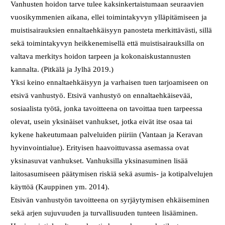
Vanhusten hoidon tarve tulee kaksinkertaistumaan seuraavien
vuosikymmenien aikana, ellei toimintakyvyn ylläpitämiseen ja
muistisairauksien ennaltaehkäisyyn panosteta merkittävästi, sillä
sekä toimintakyvyn heikkenemisellä että muistisairauksilla on
valtava merkitys hoidon tarpeen ja kokonaiskustannusten
kannalta. (Pitkälä ja Jylhä 2019.)
Yksi keino ennaltaehkäisyyn ja varhaisen tuen tarjoamiseen on
etsivä vanhustyö. Etsivä vanhustyö on ennaltaehkäisevää,
sosiaalista työtä, jonka tavoitteena on tavoittaa tuen tarpeessa
olevat, usein yksinäiset vanhukset, jotka eivät itse osaa tai
kykene hakeutumaan palveluiden piiriin (Vantaan ja Keravan
hyvinvointialue). Erityisen haavoittuvassa asemassa ovat
yksinasuvat vanhukset. Vanhuksilla yksinasuminen lisää
laitosasumiseen päätymisen riskiä sekä asumis- ja kotipalvelujen
käyttöä (Kauppinen ym. 2014).
Etsivän vanhustyön tavoitteena on syrjäytymisen ehkäiseminen
sekä arjen sujuvuuden ja turvallisuuden tunteen lisääminen.