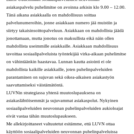
asiakaspalvelu puhelimitse on avoinna arkisin klo 9.00 – 12.00.
Tänä aikana asiakkaalla on mahdollisuus soittaa
palvelunumeroihin, jonne asiakkaan numero jää muistiin ja
siirtyy takaisinsoittopalveluun. Asiakkaan on mahdollista jäädä
jonottamaan, mutta jonotus on maksullista eikä näin ollen
mahdollista useimmille asiakkaille. Asiakkaan mahdollisuus
tavoittaa sosiaalipalveluista työntekijää virka-aikaan puhelimitse
on vähintäänkin haastavaa. Lunnan kautta asiointi ei ole
mahdollista kaikille asiakkaille, joten puhelinpalveluiden
parantaminen on sujuvan sekä oikea-aikaisen asiakastyön
saavuttamiseksi väistämätöntä.
LUVNin strategiassa yhtenä muutoslupauksena on
asiakaslähtöisemmät ja sujuvammat asiakaspolut. Nykyinen
sosiaalipalveluiden neuvonnan puhelinpalveluiden aukioloajat
eivät vastaa tähän muutoslupaukseen.
Me allekirjoittaneet valtuutetut esitämme, että LUVN ottaa
käyttöön sosiaalipalveluiden neuvonnan puhelinpalveluissa