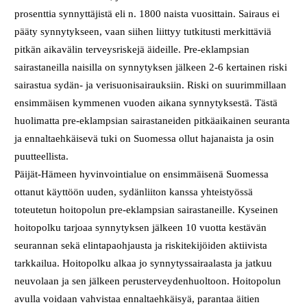
prosenttia synnyttäjistä eli n. 1800 naista vuosittain. Sairaus ei
pääty synnytykseen, vaan siihen liittyy tutkitusti merkittäviä
pitkän aikavälin terveysriskejä äideille. Pre-eklampsian
sairastaneilla naisilla on synnytyksen jälkeen 2-6 kertainen riski
sairastua sydän- ja verisuonisairauksiin. Riski on suurimmillaan
ensimmäisen kymmenen vuoden aikana synnytyksestä. Tästä
huolimatta pre-eklampsian sairastaneiden pitkäaikainen seuranta
ja ennaltaehkäisevä tuki on Suomessa ollut hajanaista ja osin
puutteellista.
Päijät-Hämeen hyvinvointialue on ensimmäisenä Suomessa
ottanut käyttöön uuden, sydänliiton kanssa yhteistyössä
toteutetun hoitopolun pre-eklampsian sairastaneille. Kyseinen
hoitopolku tarjoaa synnytyksen jälkeen 10 vuotta kestävän
seurannan sekä elintapaohjausta ja riskitekijöiden aktiivista
tarkkailua. Hoitopolku alkaa jo synnytyssairaalasta ja jatkuu
neuvolaan ja sen jälkeen perusterveydenhuoltoon. Hoitopolun
avulla voidaan vahvistaa ennaltaehkäisyä, parantaa äitien