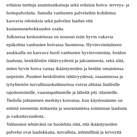
erilaisia tuettuja asumisratkaisuja sekä erilaisia hoiva- terveys- ja
hoitopalveluita. Samalla vanhusten palveluihin kohdistuu
kasvavia odotuksia sekä palvelun laadun että
kustannustehokkuuden osalta.
Julkisessa keskustelussa on noussut esiin hyvin vakavia
epäkohtia vanhusten hoivassa Suomessa. Hyvinvointialueen
asukkailla on kasvava huoli vanhusten hyvinvoinnista, hoidon
laadusta, henkilöstön riittävyydestä ja jaksamisesta, sekä siitä,
miten hyvin hoiva vastaa ikääntyneiden ja heidän omaistensa
tarpeisiin. Puutteet henkilöstön riittävyydessä, osaamisessa ja
työyhteisön turvallisuuskulttuurissa voivat altistaa liiallisille
rajoitustoimille, vaaratapahtumille ja läheltä piti -tilanteille.
Tiedolla johtamisen merkitys korostuu, kun käytössämme on
entistä enemmän mittareita ja seurantatietoa toiminnan laadusta
ja vaikuttavuudesta.
Valtuuston tehtävänä on huolehtia siitä, että ikääntyneiden
palvelut ovat laadukkaita, turvallisia, inhimillisiä ja terveyttä