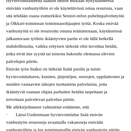
Hyvinvointialueelta saadun tiedon mukaan nykytilanteessa
etsivään vanhustyöhön ei ole käytettävissä omaa resurssia, vaan
sitä tehdään osana esimerkiksi Seniori-infon puhelinpalvelutyötä
ja Olkkari-toiminnan toiminnanohjaajien työtä. Koska etsivää
vanhustyötä ei ole resursoitu omana toimintonaan, käytännössä
jalkautuvaan työhön ikääntyvien pariin ei ole tällä hetkellä
mahdollisuutta, vaikka erityisen tärkeää olisi tavoittaa heidät,
jotka eivät itse syystä tai toisesta hakeudu olemassa olevien
palvelujen piiriin.
Etsivän työn lisäksi on tärkeää lisätä puolin ja toisin
hyvinvointialueen, kuntien, järjestöjen, seurojen, oppilaitosten ja
muiden vastaavien tahojen tuottamista palveluista, jotta
ikääntyvät osataan ohjata parhaiten heidän tarpeitaan ja
toiveitaan palvelevan palvelun piiriin.
Me allekirjoittaneet valtuutetut esitämme, että
· Länsi-Uudenmaan hyvinvointialue lisää etsivän
vanhustyön resursseja avaamalla vakansseja etsivään
vanhustyöhön ja luo toimintamallin etsivän vanhustyön piiriin