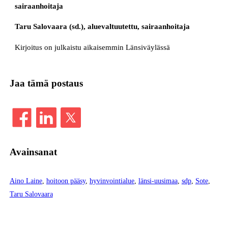
sairaanhoitaja
Taru Salovaara (sd.), aluevaltuutettu, sairaanhoitaja
Kirjoitus on julkaistu aikaisemmin Länsiväylässä
Jaa tämä postaus
Avainsanat
Aino Laine
, 
hoitoon pääsy
, 
hyvinvointialue
, 
länsi-uusimaa
, 
sdp
, 
Sote
, 
Taru Salovaara