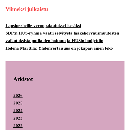
Viimeksi julkaistu
Lapsiperheille veronpalautukset kesäksi
SDP:n HUS-ryhmä vaatii selvitystä lääkekorvausmuutosten
vaikutuksista potilaiden hoitoon ja HUSin budjettiin
Helena Marttila: Yhdenvertaisuus on jokapäiväinen teko
Arkistot
2026
2025
2024
2023
2022