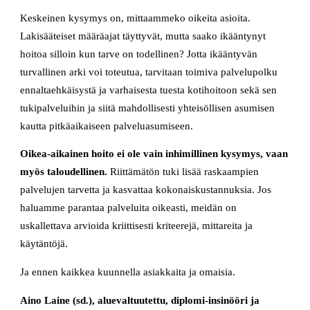
Keskeinen kysymys on, mittaammeko oikeita asioita.
Lakisääteiset määräajat täyttyvät, mutta saako ikääntynyt
hoitoa silloin kun tarve on todellinen? Jotta ikääntyvän
turvallinen arki voi toteutua, tarvitaan toimiva palvelupolku
ennaltaehkäisystä ja varhaisesta tuesta kotihoitoon sekä sen
tukipalveluihin ja siitä mahdollisesti yhteisöllisen asumisen
kautta pitkäaikaiseen palveluasumiseen.
Oikea-aikainen hoito ei ole vain inhimillinen kysymys, vaan
myös taloudellinen.
Riittämätön tuki lisää raskaampien
palvelujen tarvetta ja kasvattaa kokonaiskustannuksia. Jos
haluamme parantaa palveluita oikeasti, meidän on
uskallettava arvioida kriittisesti kriteerejä, mittareita ja
käytäntöjä.
Ja ennen kaikkea kuunnella asiakkaita ja omaisia.
Aino Laine (sd.), aluevaltuutettu, diplomi-insinööri ja