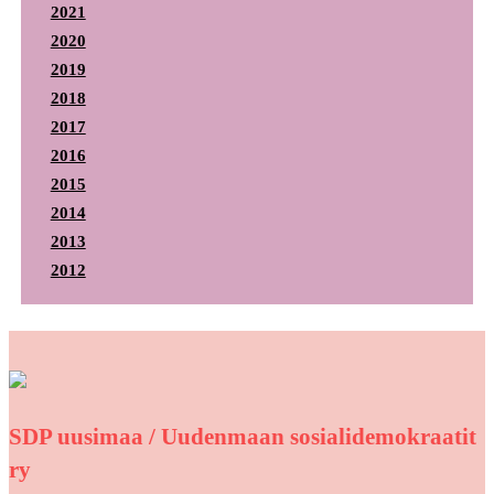
2021
2020
2019
2018
2017
2016
2015
2014
2013
2012
SDP uusimaa / Uudenmaan sosialidemokraatit
ry