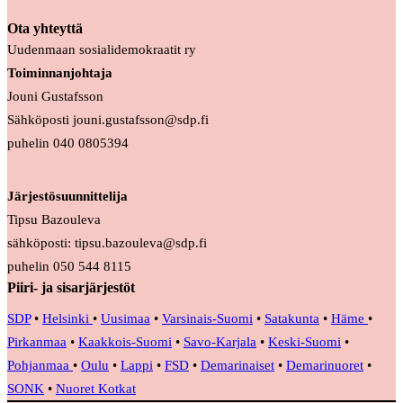
Ota yhteyttä
Uudenmaan sosialidemokraatit ry
Toiminnanjohtaja
Jouni Gustafsson
Sähköposti jouni.gustafsson@sdp.fi
puhelin 040 0805394
Järjestösuunnittelija
Tipsu Bazouleva
sähköposti: tipsu.bazouleva@sdp.fi
puhelin 050 544 8115
Piiri- ja sisarjärjestöt
SDP
•
Helsinki
•
Uusimaa
•
Varsinais-Suomi
•
Satakunta
•
Häme
•
Pirkanmaa
•
Kaakkois-Suomi
•
Savo-Karjala
•
Keski-Suomi
•
Pohjanmaa
•
Oulu
•
Lappi
•
FSD
•
Demarinaiset
•
Demarinuoret
•
SONK
•
Nuoret Kotkat