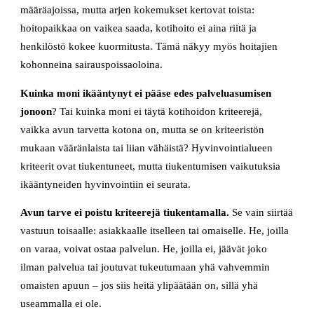
määräajoissa, mutta arjen kokemukset kertovat toista:
hoitopaikkaa on vaikea saada, kotihoito ei aina riitä ja
henkilöstö kokee kuormitusta. Tämä näkyy myös hoitajien
kohonneina sairauspoissaoloina.
Kuinka moni ikääntynyt ei pääse edes palveluasumisen
jonoon
? Tai kuinka moni ei täytä kotihoidon kriteerejä,
vaikka avun tarvetta kotona on, mutta se on kriteeristön
mukaan vääränlaista tai liian vähäistä? Hyvinvointialueen
kriteerit ovat tiukentuneet, mutta tiukentumisen vaikutuksia
ikääntyneiden hyvinvointiin ei seurata.
Avun tarve ei poistu kriteerejä tiukentamalla.
Se vain siirtää
vastuun toisaalle: asiakkaalle itselleen tai omaiselle. He, joilla
on varaa, voivat ostaa palvelun. He, joilla ei, jäävät joko
ilman palvelua tai joutuvat tukeutumaan yhä vahvemmin
omaisten apuun – jos siis heitä ylipäätään on, sillä yhä
useammalla ei ole.