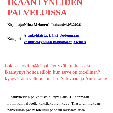
IKÄÄNTYNEIDEN
PALVELUISSA
Kirjoittaja:
Niina Melanen
Julkaistu:
04.05.2026
Ajankohtaista
, 
Länsi-Uudenmaan
Kategoria:
valtuustoryhmän kannanotot
, 
Yleinen
Lakisääteiset määräajat täyttyvät, mutta saako
ikääntynyt hoitoa silloin kun tarve on todellinen?
kysyvät aluevaltuutetut Taru Salovaara ja Aino Laine.
Ikääntyneiden palveluista piirtyy Länsi-Uudenmaan
hyvinvointialueella kaksijakoinen kuva. Tilastojen mukaan
palveluihin pääsy toteutuu pääosin lakisääteisissä