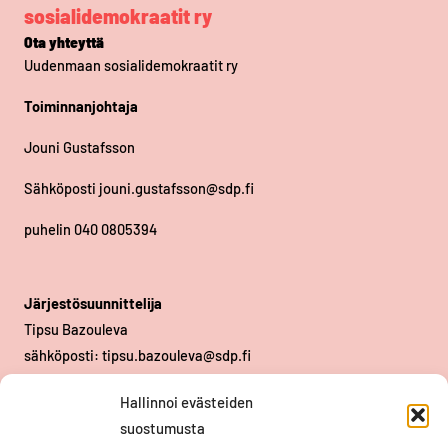
sosialidemokraatit ry
Ota yhteyttä
Uudenmaan sosialidemokraatit ry
Toiminnanjohtaja
Jouni Gustafsson
Sähköposti jouni.gustafsson@sdp.fi
puhelin 040 0805394
Järjestösuunnittelija
Tipsu Bazouleva
sähköposti: tipsu.bazouleva@sdp.fi
puhelin 050 544 8115
Hallinnoi evästeiden
Piiri- ja sisarjärjestöt
suostumusta