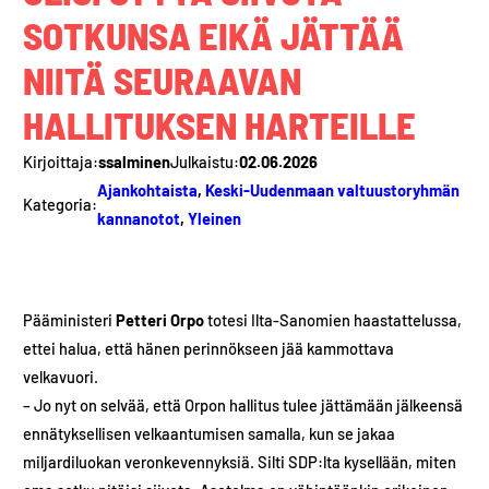
SOTKUNSA EIKÄ JÄTTÄÄ
NIITÄ SEURAAVAN
HALLITUKSEN HARTEILLE
Kirjoittaja:
ssalminen
Julkaistu:
02.06.2026
Ajankohtaista
, 
Keski-Uudenmaan valtuustoryhmän
Kategoria:
kannanotot
, 
Yleinen
Pääministeri
Petteri Orpo
totesi Ilta-Sanomien haastattelussa,
ettei halua, että hänen perinnökseen jää kammottava
velkavuori.
– Jo nyt on selvää, että Orpon hallitus tulee jättämään jälkeensä
ennätyksellisen velkaantumisen samalla, kun se jakaa
miljardiluokan veronkevennyksiä. Silti SDP:lta kysellään, miten