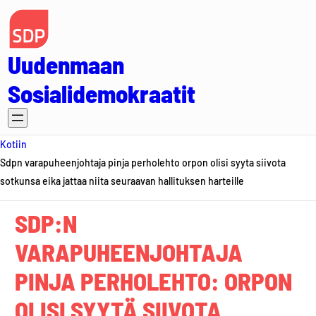
Siirry
sisältöön
Uudenmaan
Sosialidemokraatit
Kotiin
Sdpn varapuheenjohtaja pinja perholehto orpon olisi syyta siivota
sotkunsa eika jattaa niita seuraavan hallituksen harteille
SDP:N
VARAPUHEENJOHTAJA
PINJA PERHOLEHTO: ORPON
OLISI SYYTÄ SIIVOTA