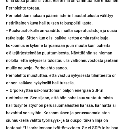
oma sotku pitäisi siivota. Asetelma on vähintäänkin erikoinen,
Perholehto toteaa.
Perholehdon mukaan pääministerin haastattelusta välittyy
ristiriitainen kuva hallituksen talouspolitiikasta.
– Kuukausitolkulla on vaadittu muilta sopeutuslistoja ja uusia
ratkaisuja. Sitten kun olisi paikka kertoa omia ratkaisuja,
kokoomus ei kykene tarjoamaan juuri muuta kuin puheita
eläkejärjestelmään puuttumisesta. Näyttäähän se hieman
nololta, että nykyisellä tulostaululla valtioneuvostosta jaetaan
muille neuvoja, Perholehto sanoo.
Perholehto muistuttaa, että vastuu nykyisestä tilanteesta on
ennen kaikkea nykyisellä hallituksella.
– Orpo käyttää uskomattoman paljon energiaa SDP:n
ruotimiseen. Sen sijaan, että hän paheksuu suhtautumista
hallitusyhteistyöhön perussuomalaisten kanssa, kannattaisi
havahtui sen syihin. Kokoomuksen ja perussuomalaisten
siunauksella valittu työllisyys- ja talouspolitiikan linja on
johtanut EU korkeimpaan työttömyyteen. Se ei SDP:lle kelpaa.