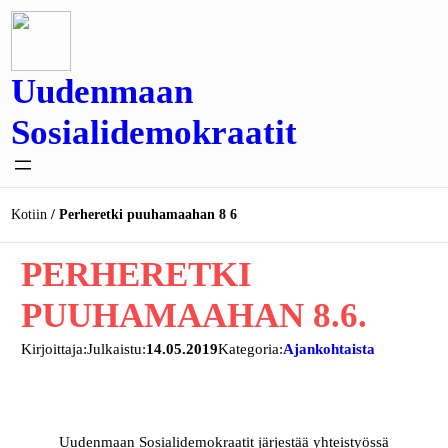
Siirry
sisältöön
Uudenmaan
Sosialidemokraatit
Kotiin
Perheretki puuhamaahan 8 6
PERHERETKI
PUUHAMAAHAN 8.6.
Kirjoittaja:
Julkaistu:
14.05.2019
Kategoria:
Ajankohtaista
Uudenmaan Sosialidemokraatit järjestää yhteistyössä