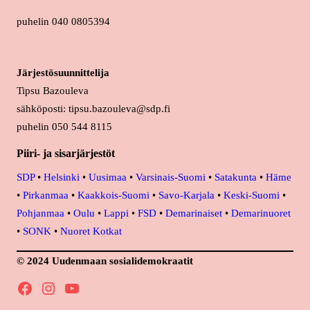
puhelin 040 0805394
Järjestösuunnittelija
Tipsu Bazouleva
sähköposti: tipsu.bazouleva@sdp.fi
puhelin 050 544 8115
Piiri- ja sisarjärjestöt
SDP
•
Helsinki
•
Uusimaa
•
Varsinais-Suomi
•
Satakunta
•
Häme
•
Pirkanmaa
•
Kaakkois-Suomi
•
Savo-Karjala
•
Keski-Suomi
•
Pohjanmaa
•
Oulu
•
Lappi
•
FSD
•
Demarinaiset
•
Demarinuoret
•
SONK
•
Nuoret Kotkat
© 2024 Uudenmaan sosialidemokraatit
Facebook
Instagram
YouTube