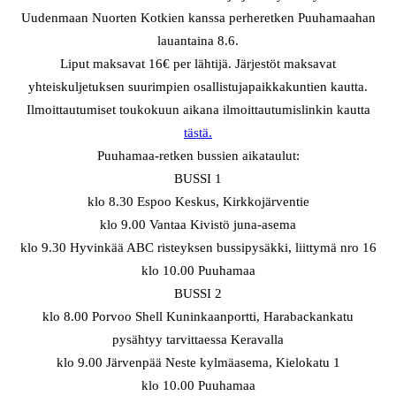
Uudenmaan Nuorten Kotkien kanssa perheretken Puuhamaahan
lauantaina 8.6.
Liput maksavat 16€ per lähtijä. Järjestöt maksavat
yhteiskuljetuksen suurimpien osallistujapaikkakuntien kautta.
Ilmoittautumiset toukokuun aikana ilmoittautumislinkin kautta
tästä.
Puuhamaa-retken bussien aikataulut:
BUSSI 1
klo 8.30 Espoo Keskus, Kirkkojärventie
klo 9.00 Vantaa Kivistö juna-asema
klo 9.30 Hyvinkää ABC risteyksen bussipysäkki, liittymä nro 16
klo 10.00 Puuhamaa
BUSSI 2
klo 8.00 Porvoo Shell Kuninkaanportti, Harabackankatu
pysähtyy tarvittaessa Keravalla
klo 9.00 Järvenpää Neste kylmäasema, Kielokatu 1
klo 10.00 Puuhamaa