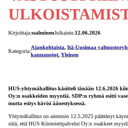
ULKOISTAMIS
Kirjoittaja:
ssalminen
Julkaistu:
12.06.2026
Ajankohtaista
, 
Itä-Uusimaa valtuustory
Kategoria:
kannanotot
, 
Yleinen
HUS-yhtymähallitus käsitteli tänään 12.6.2026 kii
Oy:n osakkeiden myyntiä. SDP:n ryhmä esitti va
mutta esitys hävisi äänestyksessä.
Yhtymähallitus on aiemmin 12.5.2025 päättänyt käynni
siitä, että HUS Kiinteistöpalvelut Oy:n osakkeet myydää