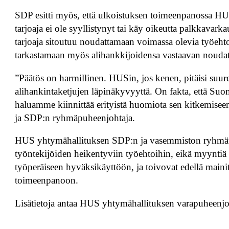
SDP esitti myös, että ulkoistuksen toimeenpanossa HUS
tarjoaja ei ole syyllistynyt tai käy oikeutta palkkavark
tarjoaja sitoutuu noudattamaan voimassa olevia työehtos
tarkastamaan myös alihankkijoidensa vastaavan noudat
”Päätös on harmillinen. HUSin, jos kenen, pitäisi suur
alihankintaketjujen läpinäkyvyyttä. On fakta, että Suo
haluamme kiinnittää erityistä huomiota sen kitkemisee
ja SDP:n ryhmäpuheenjohtaja.
HUS yhtymähallituksen SDP:n ja vasemmiston ryhmät ka
työntekijöiden heikentyviin työehtoihin, eikä myyntiä s
työperäiseen hyväksikäyttöön, ja toivovat edellä mainit
toimeenpanoon.
Lisätietoja antaa HUS yhtymähallituksen varapuheenj