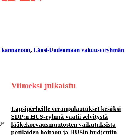
 kannanotot
, 
Länsi-Uudenmaan valtuustoryhmän
Viimeksi julkaistu
Lapsiperheille veronpalautukset kesäksi
SDP:n HUS-ryhmä vaatii selvitystä
ja
lääkekorvausmuutosten vaikutuksista
potilaiden hoitoon ja HUSin budjettiin