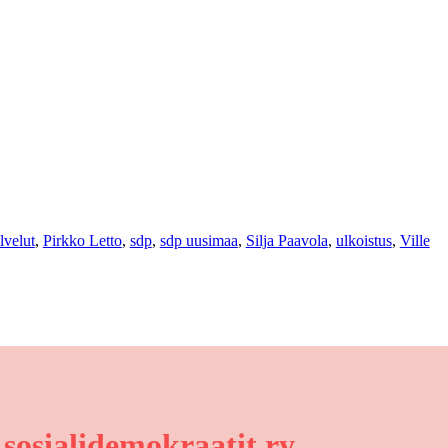
lvelut
, 
Pirkko Letto
, 
sdp
, 
sdp uusimaa
, 
Silja Paavola
, 
ulkoistus
, 
Ville
osialidemokraatit ry