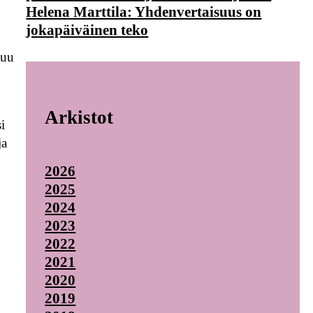
Helena Marttila: Yhdenvertaisuus on
jokapäiväinen teko
tuu
Arkistot
i
ja
2026
2025
2024
2023
2022
2021
2020
2019