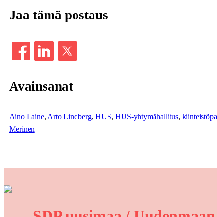
Jaa tämä postaus
Avainsanat
Aino Laine
, 
Arto Lindberg
, 
HUS
, 
HUS-yhtymähallitus
, 
kiinteistöpa
Merinen
SDP uusimaa / Uudenmaan s