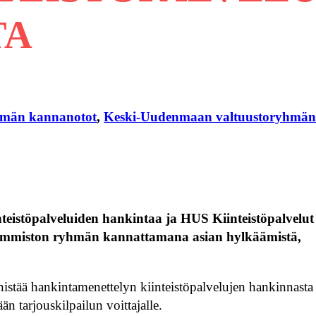
TA
hmän kannanotot
, 
Keski-Uudenmaan valtuustoryhmän
nteistöpalveluiden hankintaa ja HUS Kiinteistöpalvelut
semmiston ryhmän kannattamana asian hylkäämistä,
stää hankintamenettelyn kiinteistöpalvelujen hankinnasta 
n tarjouskilpailun voittajalle.