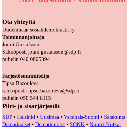
Ota yhteyttä
Uudenmaan sosialidemokraatit ry
Toiminnanjohtaja
Jouni Gustafsson
Sähköposti jouni.gustafsson@sdp.fi
puhelin 040 0805394
Järjestösuunnittelija
Tipsu Bazouleva
sähköposti: tipsu.bazouleva@sdp.fi
puhelin 050 544 8115
Piiri- ja sisarjärjestöt
SDP
•
Helsinki
•
Uusimaa
•
Varsinais-Suomi
•
Satakunta
Demarinaiset
•
Demarinuoret
•
SONK
•
Nuoret Kotkat