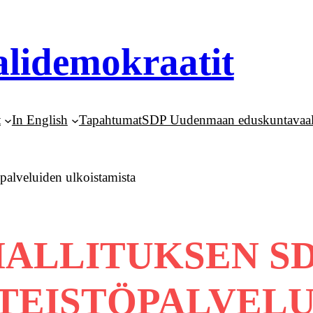
lidemokraatit
t
In English
Tapahtumat
SDP Uudenmaan eduskuntavaal
palveluiden ulkoistamista
ALLITUKSEN S
NTEISTÖPALVEL