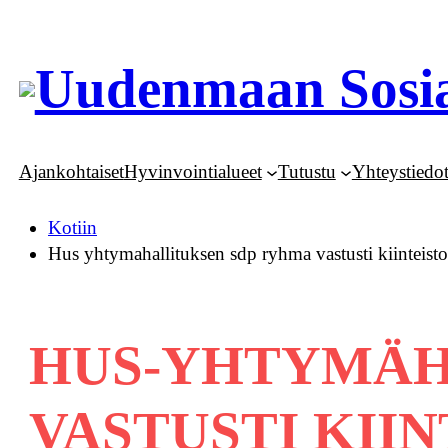
Siirry
sisältöön
Uudenmaan Sosia
Ajankohtaiset
Hyvinvointialueet
Tutustu
Yhteystiedo
Kotiin
Hus yhtymahallituksen sdp ryhma vastusti kiinteisto
HUS-YHTYMÄH
VASTUSTI KII