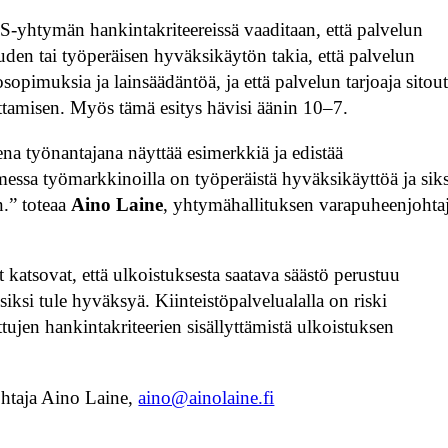
-yhtymän hankintakriteereissä vaaditaan, että palvelun
auden tai työperäisen hyväksikäytön takia, että palvelun
opimuksia ja lainsäädäntöä, ja että palvelun tarjoaja sitou
tamisen. Myös tämä esitys hävisi äänin 10–7.
ena työnantajana näyttää esimerkkiä ja edistää
messa työmarkkinoilla on työperäistä hyväksikäyttöä ja siks
n.” toteaa
Aino Laine
, yhtymähallituksen varapuheenjohta
tsovat, että ulkoistuksesta saatava säästö perustuu
iksi tule hyväksyä. Kiinteistöpalvelualalla on riski
tujen hankintakriteerien sisällyttämistä ulkoistuksen
ohtaja Aino Laine,
aino@ainolaine.fi