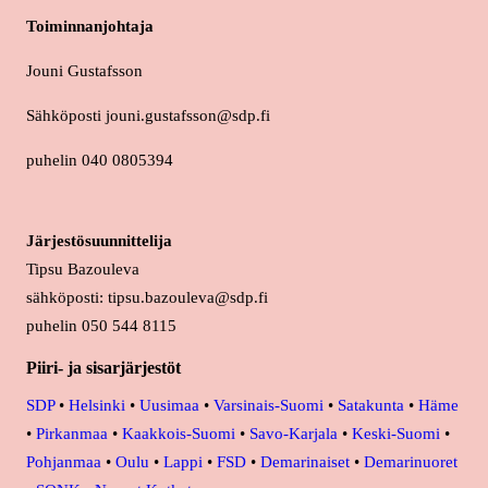
Toiminnanjohtaja
Jouni Gustafsson
Sähköposti jouni.gustafsson@sdp.fi
puhelin 040 0805394
Järjestösuunnittelija
Tipsu Bazouleva
sähköposti: tipsu.bazouleva@sdp.fi
puhelin 050 544 8115
Piiri- ja sisarjärjestöt
SDP
•
Helsinki
•
Uusimaa
•
Varsinais-Suomi
•
Satakunta
•
Häme
•
Pirkanmaa
•
Kaakkois-Suomi
•
Savo-Karjala
•
Keski-Suomi
•
Pohjanmaa
•
Oulu
•
Lappi
•
FSD
•
Demarinaiset
•
Demarinuoret