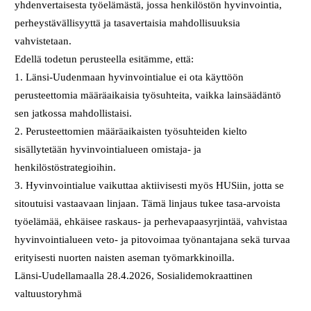
yhdenvertaisesta työelämästä, jossa henkilöstön hyvinvointia,
perheystävällisyyttä ja tasavertaisia mahdollisuuksia
vahvistetaan.
Edellä todetun perusteella esitämme, että:
1. Länsi-Uudenmaan hyvinvointialue ei ota käyttöön
perusteettomia määräaikaisia työsuhteita, vaikka lainsäädäntö
sen jatkossa mahdollistaisi.
2. Perusteettomien määräaikaisten työsuhteiden kielto
sisällytetään hyvinvointialueen omistaja- ja
henkilöstöstrategioihin.
3. Hyvinvointialue vaikuttaa aktiivisesti myös HUSiin, jotta se
sitoutuisi vastaavaan linjaan. Tämä linjaus tukee tasa-arvoista
työelämää, ehkäisee raskaus- ja perhevapaasyrjintää, vahvistaa
hyvinvointialueen veto- ja pitovoimaa työnantajana sekä turvaa
erityisesti nuorten naisten aseman työmarkkinoilla.
Länsi-Uudellamaalla 28.4.2026, Sosialidemokraattinen
valtuustoryhmä