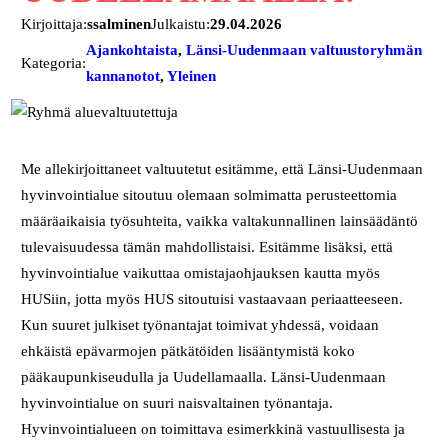
Kirjoittaja:
ssalminen
Julkaistu:
29.04.2026
Ajankohtaista
, 
Länsi-Uudenmaan valtuustoryhmän
Kategoria:
kannanotot
, 
Yleinen
Me allekirjoittaneet valtuutetut esitämme, että Länsi-Uudenmaan
hyvinvointialue sitoutuu olemaan solmimatta perusteettomia
määräaikaisia työsuhteita, vaikka valtakunnallinen lainsäädäntö
tulevaisuudessa tämän mahdollistaisi. Esitämme lisäksi, että
hyvinvointialue vaikuttaa omistajaohjauksen kautta myös
HUSiin, jotta myös HUS sitoutuisi vastaavaan periaatteeseen.
Kun suuret julkiset työnantajat toimivat yhdessä, voidaan
ehkäistä epävarmojen pätkätöiden lisääntymistä koko
pääkaupunkiseudulla ja Uudellamaalla. Länsi-Uudenmaan
hyvinvointialue on suuri naisvaltainen työnantaja.
Hyvinvointialueen on toimittava esimerkkinä vastuullisesta ja