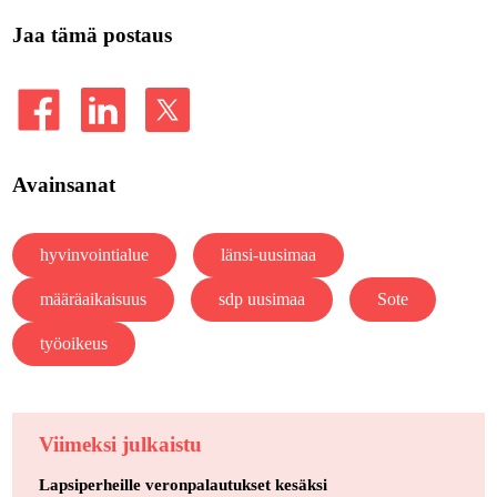
Jaa tämä postaus
Avainsanat
hyvinvointialue
länsi-uusimaa
määräaikaisuus
sdp uusimaa
Sote
työoikeus
Viimeksi julkaistu
Lapsiperheille veronpalautukset kesäksi