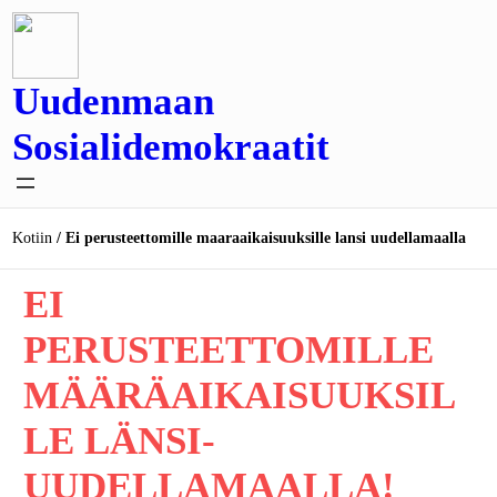
Siirry
sisältöön
Uudenmaan
Sosialidemokraatit
Kotiin
Ei perusteettomille maaraaikaisuuksille lansi uudellamaalla
EI
PERUSTEETTOMILLE
MÄÄRÄAIKAISUUKSIL
LE LÄNSI-
UUDELLAMAALLA!