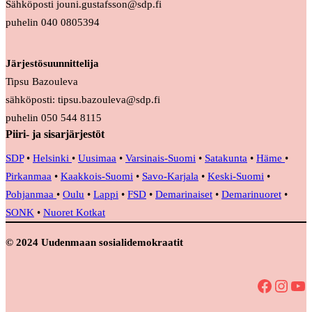
Sähköposti jouni.gustafsson@sdp.fi
puhelin 040 0805394
Järjestösuunnittelija
Tipsu Bazouleva
sähköposti: tipsu.bazouleva@sdp.fi
puhelin 050 544 8115
Piiri- ja sisarjärjestöt
SDP
•
Helsinki
•
Uusimaa
•
Varsinais-Suomi
•
Satakunta
•
Häme
•
Pirkanmaa
•
Kaakkois-Suomi
•
Savo-Karjala
•
Keski-Suomi
•
Pohjanmaa
•
Oulu
•
Lappi
•
FSD
•
Demarinaiset
•
Demarinuoret
•
SONK
•
Nuoret Kotkat
© 2024 Uudenmaan sosialidemokraatit
Facebook
Instagram
YouTube