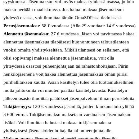
syyskuussa. Jäsenmaksun voi myös maksaa yhdessä osassa, jolloin
maksu peritään maaliskuussa. Jos haluat maksaa jäsenmaksun
yhdessä osassa, voit ilmoittaa tämän OmaSDP:ssä tiedoissasi.
Perusjäsenmaksu:
58 € vuodessa (Alle 29-vuotiaat: 14 € vuodessa)
Alennettu jäsenmaksu:
27 € vuodessa. Jäsen voi tarvittaessa hakea
alennettua jäsenmaksua tilapäisesti huonontuneen taloustilanteen
vuoksi omalta yhdistykseltään. Mikäli tilanteesi on sellainen, että
olisi sopivampi maksaa alennettua jäsenmaksua, voit olla
yhteydessä osastosi puheenjohtajaan tai rahastonhoitajaan. Piirin
henkilöjäsenenä voit hakea alennettua jäsenmaksua oman piirisi
piirihallituksen kautta. Asian käsittelyn tulee olla luottamuksellinen,
mutta johtokunta voi muuten päättää käsittelytavasta. Käsittelyn
jälkeen osasto ilmoittaa päätökset jäsenpalveluun ilman perusteluita.
Tukijäsenyys:
120 € vuodessa jäseniltä, joiden kuukausitulo ylittää
3 600 euroa. Tukijäsenmaksu maksetaan varsinaisen jäsenmaksun
lisäksi. Voit ilmoittaa halustasi maksaa tukijäsenmaksua
yhdistyksesi jäsenasioidenhoitajalla tai puheenjohtajalle.
Maksuvapaus:
Jäsenmaksua ei peritä varattomilta jäseniltä,