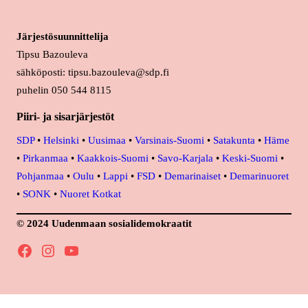
Järjestösuunnittelija
Tipsu Bazouleva
sähköposti: tipsu.bazouleva@sdp.fi
puhelin 050 544 8115
Piiri- ja sisarjärjestöt
SDP
•
Helsinki
•
Uusimaa
•
Varsinais-Suomi
•
Satakunta
•
Häme
•
Pirkanmaa
•
Kaakkois-Suomi
•
Savo-Karjala
•
Keski-Suomi
•
Pohjanmaa
•
Oulu
•
Lappi
•
FSD
•
Demarinaiset
•
Demarinuoret
•
SONK
•
Nuoret Kotkat
© 2024 Uudenmaan sosialidemokraatit
Facebook
Instagram
YouTube