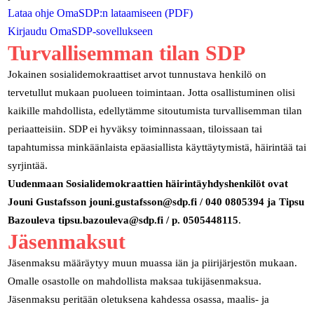
Lataa ohje OmaSDP:n lataamiseen (PDF)
Kirjaudu OmaSDP-sovellukseen
Turvallisemman tilan SDP
Jokainen sosialidemokraattiset arvot tunnustava henkilö on
tervetullut mukaan puolueen toimintaan. Jotta osallistuminen olisi
kaikille mahdollista, edellytämme sitoutumista turvallisemman tilan
periaatteisiin. SDP ei hyväksy toiminnassaan, tiloissaan tai
tapahtumissa minkäänlaista epäasiallista käyttäytymistä, häirintää tai
syrjintää.
Uudenmaan Sosialidemokraattien häirintäyhdyshenkilöt ovat
Jouni Gustafsson jouni.gustafsson@sdp.fi / 040 0805394 ja Tipsu
Bazouleva tipsu.bazouleva@sdp.fi / p. 0505448115
.
Jäsenmaksut
Jäsenmaksu määräytyy muun muassa iän ja piirijärjestön mukaan.
Omalle osastolle on mahdollista maksaa tukijäsenmaksua.
Jäsenmaksu peritään oletuksena kahdessa osassa, maalis- ja