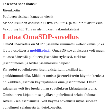
Jäsenenä saat lisäksi:
Jäsenkortin
Puolueen sisäisen kanavan viestit
Mahdollisuuden osallistua SDP:n koulutus- ja muihin tilaisuuksiin
Vakuutusyhtiö Turvan alennuksen vakuutuksistasi
Lataa OmaSDP-sovellus
OmaSDP-sovellus on SDP:n jäsenille suunnattu web-sovellus, joka
löytyy osoitteesta
mobiili.sdp.fi
. OmaSDP-sovelluksessa voit muun
muassa äänestää puolueen jäsenäänestyksissä, tarkistaa
jäsennumerosi ja löytää jäsenlaskusi helposti.
Kirjaudut sovellukseen jäsenrekisteritunnuksillasi tai
pankkitunnuksilla. Mikäli et omista jäsenrekisterin käyttöoikeuksia
on kaikkien jäsenten käyttäjätunnus oma jäsennumero. Oman
salasanan voit itse luoda oman sovelluksen kirjautumissivulta.
Onnistuneen kirjautumisen jälkeen puhelimesi selain ehdottaa
sovelluksen asentamista. Voit käyttää sovellusta myös suoraan
puhelimesi selaimesta tai tietokoneelta.