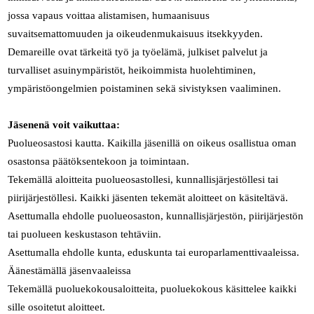
jossa vapaus voittaa alistamisen, humaanisuus
suvaitsemattomuuden ja oikeudenmukaisuus itsekkyyden.
Demareille ovat tärkeitä työ ja työelämä, julkiset palvelut ja
turvalliset asuinympäristöt, heikoimmista huolehtiminen,
ympäristöongelmien poistaminen sekä sivistyksen vaaliminen.
Jäsenenä voit vaikuttaa:
Puolueosastosi kautta. Kaikilla jäsenillä on oikeus osallistua oman
osastonsa päätöksentekoon ja toimintaan.
Tekemällä aloitteita puolueosastollesi, kunnallisjärjestöllesi tai
piirijärjestöllesi. Kaikki jäsenten tekemät aloitteet on käsiteltävä.
Asettumalla ehdolle puolueosaston, kunnallisjärjestön, piirijärjestön
tai puolueen keskustason tehtäviin.
Asettumalla ehdolle kunta, eduskunta tai europarlamenttivaaleissa.
Äänestämällä jäsenvaaleissa
Tekemällä puoluekokousaloitteita, puoluekokous käsittelee kaikki
sille osoitetut aloitteet.