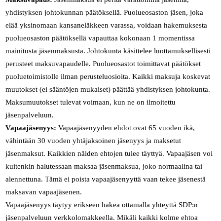
yhdistyksen johtokunnan päätöksellä. Puolueosaston jäsen, joka
elää yksinomaan kansaneläkkeen varassa, voidaan hakemuksesta
puolueosaston päätöksellä vapauttaa kokonaan 1 momentissa
mainitusta jäsenmaksusta. Johtokunta käsittelee luottamuksellisesti
perusteet maksuvapaudelle. Puolueosastot toimittavat päätökset
puoluetoimistolle ilman perusteluosioita. Kaikki maksuja koskevat
muutokset (ei sääntöjen mukaiset) päättää yhdistyksen johtokunta.
Maksumuutokset tulevat voimaan, kun ne on ilmoitettu
jäsenpalveluun.
Vapaajäsenyys:
Vapaajäsenyyden ehdot ovat 65 vuoden ikä,
vähintään 30 vuoden yhtäjaksoinen jäsenyys ja maksetut
jäsenmaksut. Kaikkien näiden ehtojen tulee täyttyä. Vapaajäsen voi
kuitenkin halutessaan maksaa jäsenmaksua, joko normaalina tai
alennettuna. Tämä ei poista vapaajäsenyyttä vaan tekee jäsenestä
maksavan vapaajäsenen.
Vapaajäsenyys täytyy erikseen hakea ottamalla yhteyttä SDP:n
jäsenpalveluun verkkolomakkeella. Mikäli kaikki kolme ehtoa