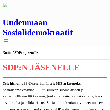
Siirry
sisältöön
Uudenmaan
Sosialidemokraatit
Kotiin
SDP:n jäsenelle
SDP:N JÄSENELLE
Teit hienon päätöksen, kun liityit SDP:n jäseneksi!
Sosialidemokraattina kuulut suureen suomalaiseen ja
kansainväliseen liikkeeseen, jonka periaatteita ovat vapaus, tasa-
arvo, rauha ja solidaarisuus. Sosialidemokratian tavoitteet nousevat
ihmisarvosta ja ihmisoikeuksista. SDP:n ihanteena on yhteiskunta,