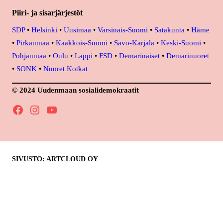
Piiri- ja sisarjärjestöt
SDP
•
Helsinki
•
Uusimaa
•
Varsinais-Suomi
•
Satakunta
•
Häme
•
Pirkanmaa
•
Kaakkois-Suomi
•
Savo-Karjala
•
Keski-Suomi
•
Pohjanmaa
•
Oulu
•
Lappi
•
FSD
•
Demarinaiset
•
Demarinuoret
•
SONK
•
Nuoret Kotkat
© 2024 Uudenmaan sosialidemokraatit
Facebook
Instagram
YouTube
SIVUSTO: ARTCLOUD OY