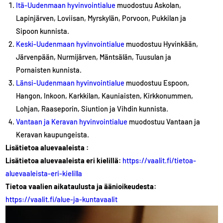
Itä-Uudenmaan hyvinvointialue
muodostuu Askolan,
Lapinjärven, Loviisan, Myrskylän, Porvoon, Pukkilan ja
Sipoon kunnista.
Keski-Uudenmaan hyvinvointialue
muodostuu Hyvinkään,
Järvenpään, Nurmijärven, Mäntsälän, Tuusulan ja
Pornaisten kunnista.
Länsi-Uudenmaan hyvinvointialue
muodostuu Espoon,
Hangon, Inkoon, Karkkilan, Kauniaisten, Kirkkonummen,
Lohjan, Raaseporin, Siuntion ja Vihdin kunnista.
Vantaan ja Keravan hyvinvointialue
muodostuu Vantaan ja
Keravan kaupungeista.
Lisätietoa aluevaaleista :
Lisätietoa aluevaaleista eri kielillä:
https://vaalit.fi/tietoa-
aluevaaleista-eri-kielilla
Tietoa vaalien aikataulusta ja äänioikeudesta:
https://vaalit.fi/alue-ja-kuntavaalit