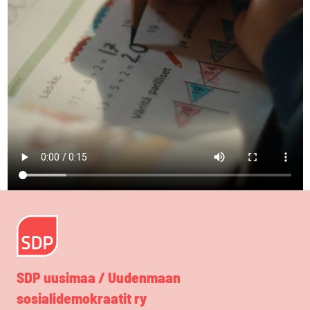
SDP uusimaa / Uudenmaan
sosialidemokraatit ry