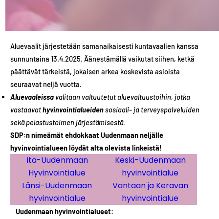
Aluevaalit järjestetään samanaikaisesti kuntavaalien kanssa
sunnuntaina 13.4.2025. Äänestämällä vaikutat siihen, ketkä
päättävät tärkeistä, jokaisen arkea koskevista asioista
seuraavat neljä vuotta.
Aluevaaleissa
valitaan valtuutetut aluevaltuustoihin, jotka
vastaavat
hyvinvointialueiden
sosiaali- ja terveyspalveluiden
sekä pelastustoimen järjestämisestä.
SDP:n nimeämät ehdokkaat Uudenmaan neljälle
hyvinvointialueen löydät alta olevista linkeistä!
Itä-Uudenmaan
Keski-Uudenmaan
Hyvinvointialue
hyvinvointialue
Länsi-Uudenmaan
Vantaan ja Keravan
hyvinvointialue
hyvinvointialue
Uudenmaan hyvinvointialueet: