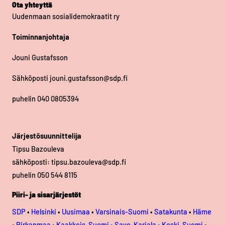
Ota yhteyttä
Uudenmaan sosialidemokraatit ry
Toiminnanjohtaja
Jouni Gustafsson
Sähköposti jouni.gustafsson@sdp.fi
puhelin 040 0805394
Järjestösuunnittelija
Tipsu Bazouleva
sähköposti: tipsu.bazouleva@sdp.fi
puhelin 050 544 8115
Piiri- ja sisarjärjestöt
SDP
•
Helsinki
•
Uusimaa
•
Varsinais-Suomi
•
Satakunta
•
Häme
•
Pirkanmaa
•
Kaakkois-Suomi
•
Savo-Karjala
•
Keski-Suomi
•