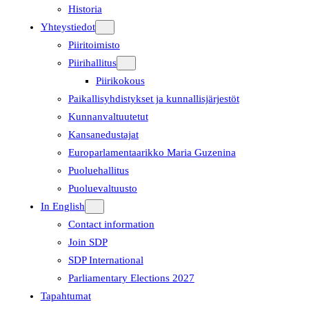
Historia
Yhteystiedot
Piiritoimisto
Piirihallitus
Piirikokous
Paikallisyhdistykset ja kunnallisjärjestöt
Kunnanvaltuutetut
Kansanedustajat
Europarlamentaarikko Maria Guzenina
Puoluehallitus
Puoluevaltuusto
In English
Contact information
Join SDP
SDP International
Parliamentary Elections 2027
Tapahtumat