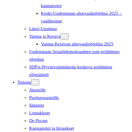
kannanotot
Keski-Uudenmaan aluevaaliohjelma 2025 –
vaaliteemat
Länsi-Uusimaa
Vantaa ja Kerava
Vantaa-Keravan aluevaaliohjelma 2025
Uudenmaan Sosialidemokraattien sote-poliittinen
ohjelma
SDP:n Hyvinvointialueita koskeva poliittinen
ohjesääntö
Tutustu
Jäsenelle
Puolueosastoille
Säännöt
Lomakkeet
De Pocast
Kannanotot ja linjaukset