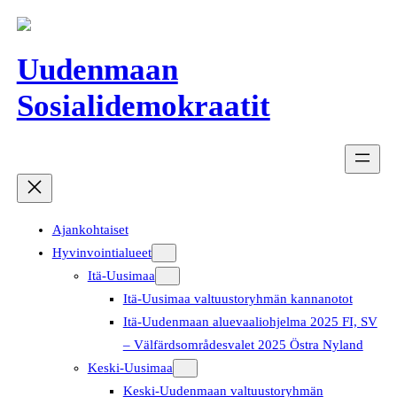
Siirry
sisältöön
Uudenmaan
Sosialidemokraatit
Ajankohtaiset
Hyvinvointialueet
Itä-Uusimaa
Itä-Uusimaa valtuustoryhmän kannanotot
Itä-Uudenmaan aluevaaliohjelma 2025 FI, SV
– Välfärdsområdesvalet 2025 Östra Nyland
Keski-Uusimaa
Keski-Uudenmaan valtuustoryhmän