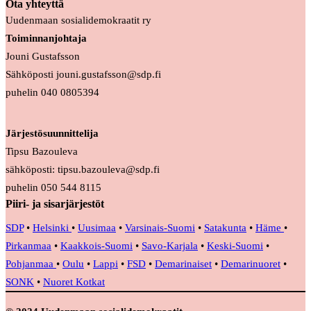
Ota yhteyttä
Uudenmaan sosialidemokraatit ry
Toiminnanjohtaja
Jouni Gustafsson
Sähköposti jouni.gustafsson@sdp.fi
puhelin 040 0805394
Järjestösuunnittelija
Tipsu Bazouleva
sähköposti: tipsu.bazouleva@sdp.fi
puhelin 050 544 8115
Piiri- ja sisarjärjestöt
SDP
•
Helsinki
•
Uusimaa
•
Varsinais-Suomi
•
Satakunta
•
Häme
•
Pirkanmaa
•
Kaakkois-Suomi
•
Savo-Karjala
•
Keski-Suomi
•
Pohjanmaa
•
Oulu
•
Lappi
•
FSD
•
Demarinaiset
•
Demarinuoret
•
SONK
•
Nuoret Kotkat