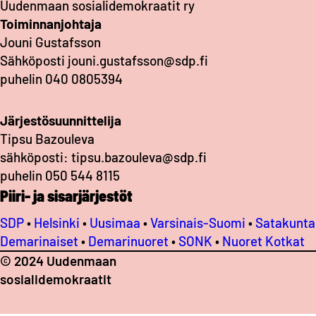
Uudenmaan sosialidemokraatit ry
Toiminnanjohtaja
Jouni Gustafsson
Sähköposti jouni.gustafsson@sdp.fi
puhelin 040 0805394
Järjestösuunnittelija
Tipsu Bazouleva
sähköposti: tipsu.bazouleva@sdp.fi
puhelin 050 544 8115
Piiri- ja sisarjärjestöt
SDP
•
Helsinki
•
Uusimaa
•
Varsinais-Suomi
•
Satakunta
Demarinaiset
•
Demarinuoret
•
SONK
•
Nuoret Kotkat
© 2024 Uudenmaan
sosialidemokraatit