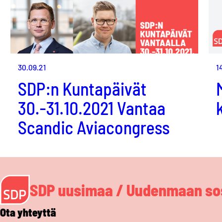
30.09.21
1
SDP:n Kuntapäivät
30.-31.10.2021 Vantaa
Scandic Aviacongress
SDP uusimaa / Uudenmaan sos
Ota yhteyttä