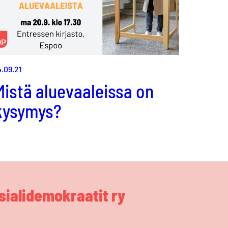
4.09.21
Mistä aluevaaleissa on
kysymys?
ialidemokraatit ry