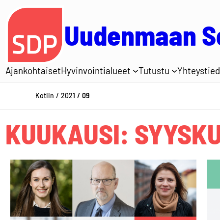
Siirry
sisältöön
Uudenmaan So
Ajankohtaiset
Hyvinvointialueet
Tutustu
Yhteystied
Kotiin
2021
09
KUUKAUSI:
SYYSKU