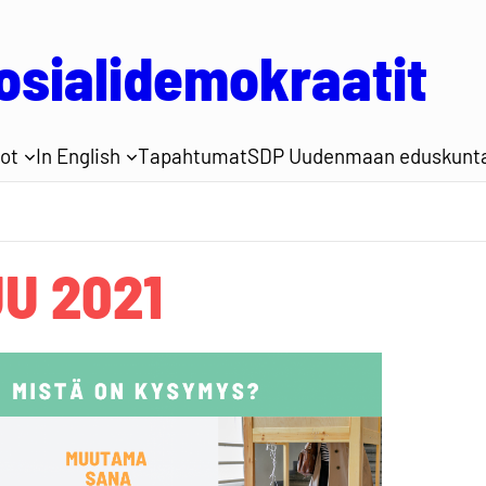
sialidemokraatit
ot
In English
Tapahtumat
SDP Uudenmaan eduskunta
U 2021