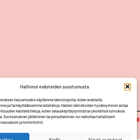
Hallinnoi evästeiden suostumusta
Keski-Suomi
•
Pohjanmaa
•
Oulu
•
Lappi
•
FSD
•
muksen tarjoamiseksi käytämme teknologioita, kuten evästeitä,
mme ja/tai käyttääksemme laitetietoja. Näiden tekniikoiden hyväksyminen antaa
lisuuden käsitellä tietoja, kuten selauskäyttäytymistä tai yksilöllisiä tunnuksia
lla. Suostumuksen jättäminen tai peruuttaminen voi vaikuttaa haitallisesti
Facebook
Instagram
YouTube
inaisuuksiin ja toimintoihin.
yväksy
Kiellä
Näytä asetukset